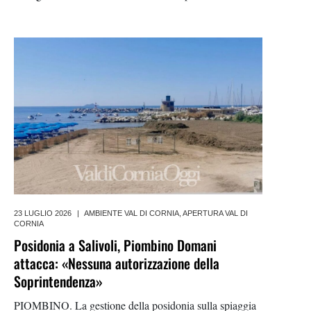
pubblico dedicato alle aziende e ai cittadini interessati a
conoscere da vicino il progetto
23 LUGLIO 2026
|
AMBIENTE VAL DI CORNIA
,
APERTURA VAL DI
CORNIA
Posidonia a Salivoli, Piombino Domani
attacca: «Nessuna autorizzazione della
Soprintendenza»
PIOMBINO. La gestione della posidonia sulla spiaggia