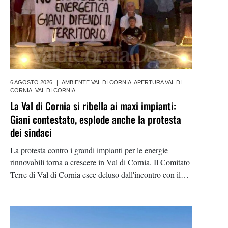
6 AGOSTO 2026
|
AMBIENTE VAL DI CORNIA
,
APERTURA VAL DI
CORNIA
,
VAL DI CORNIA
La Val di Cornia si ribella ai maxi impianti:
Giani contestato, esplode anche la protesta
dei sindaci
La protesta contro i grandi impianti per le energie
rinnovabili torna a crescere in Val di Cornia. Il Comitato
Terre di Val di Cornia esce deluso dall'incontro con il
presidente Eugenio Giani, mentre la sindaca di Suvereto
Jessica Pasquini attacca il Mase per i soli quindici giorni
concessi, in pieno agosto, per presentare osservazioni
sulle integrazioni del progetto agrivoltaico "Piombino"