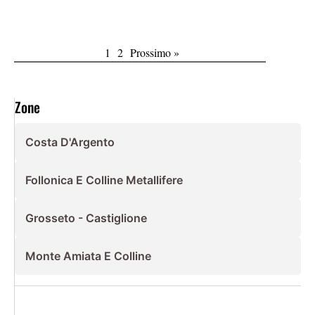
Alberese è stato inaugurato il primo lotto del nuovo
comprensorio irriguo realizzato dal Consorzio di
Bonifica 6 Toscana Sud,
1
2
Prossimo »
Zone
Costa D'Argento
Follonica E Colline Metallifere
Grosseto - Castiglione
Monte Amiata E Colline