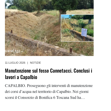
grossetana. I
11 LUGLIO 2026
|
NOTIZIE
Manutenzione sul fosso Cannetacci. Conclusi i
lavori a Capalbio
CAPALBIO. Proseguono gli interventi di manutenzione
dei corsi d’acqua nel territorio di Capalbio. Nei giorni
scorsi il Consorzio di Bonifica 6 Toscana Sud ha
completato i lavori sul fosso Cannetacci, nella zona di
Campo delle Miniere, con l’obiettivo di migliorare