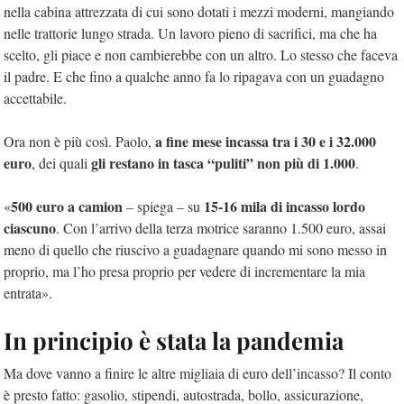
nella cabina attrezzata di cui sono dotati i mezzi moderni, mangiando
nelle trattorie lungo strada. Un lavoro pieno di sacrifici, ma che ha
scelto, gli piace e non cambierebbe con un altro. Lo stesso che faceva
il padre. E che fino a qualche anno fa lo ripagava con un guadagno
accettabile.
a fine mese incassa tra i 30 e i 32.000
Ora non è più così. Paolo,
euro
gli restano in tasca “puliti” non più di 1.000
, dei quali
.
500 euro a camion
15-16 mila di incasso lordo
«
– spiega – su
ciascuno
. Con l’arrivo della terza motrice saranno 1.500 euro, assai
meno di quello che riuscivo a guadagnare quando mi sono messo in
proprio, ma l’ho presa proprio per vedere di incrementare la mia
entrata».
In principio è stata la pandemia
Ma dove vanno a finire le altre migliaia di euro dell’incasso? Il conto
è presto fatto: gasolio, stipendi, autostrada, bollo, assicurazione,