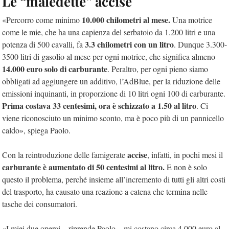
Le “maledette” accise
10.000 chilometri al mese.
«Percorro come minimo
Una motrice
come le mie, che ha una capienza del serbatoio da 1.200 litri e una
3.3 chilometri con un litro
potenza di 500 cavalli, fa
. Dunque 3.300-
3500 litri di gasolio al mese per ogni motrice, che significa almeno
14.000 euro solo di carburante
. Peraltro, per ogni pieno siamo
obbligati ad aggiungere un additivo, l’AdBlue, per la riduzione delle
emissioni inquinanti, in proporzione di 10 litri ogni 100 di carburante.
Prima costava 33 centesimi, ora è schizzato a 1.50 al litro
. Ci
viene riconosciuto un minimo sconto, ma è poco più di un pannicello
caldo», spiega Paolo.
accise
Con la reintroduzione delle famigerate
, infatti, in pochi mesi il
carburante è aumentato di 50 centesimi al litro.
E non è solo
questo il problema, perché insieme all’incremento di tutti gli altri costi
del trasporto, ha causato una reazione a catena che termina nelle
tasche dei consumatori.
«I miei due operai – riprende Paolo – mi costano circa 4.000 euro al