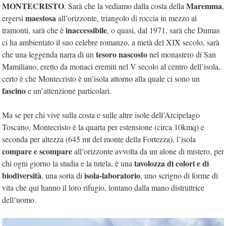
MONTECRISTO
Maremma
. Sarà che la vediamo dalla costa della
,
maestosa
ergersi
all’orizzonte, triangolo di roccia in mezzo ai
inaccessibile
tramonti, sarà che è
, o quasi, dal 1971, sarà che Dumas
ci ha ambientato il suo celebre romanzo, a metà del XIX secolo, sarà
tesoro nascosto
che una leggenda narra di un
nel monastero di San
Mamiliano, eretto da monaci eremiti nel V secolo al centro dell’isola,
certo è che Montecristo è un’isola attorno alla quale ci sono un
fascino
e un’attenzione particolari.
Ma se per chi vive sulla costa e sulle altre isole dell’Arcipelago
Toscano, Montecristo è la quarta per estensione (circa 10kmq) e
seconda per altezza (645 mt del monte della Fortezza), l’isola
compare e scompare
all’orizzonte avvolta da un alone di mistero, per
tavolozza di colori e di
chi ogni giorno la studia e la tutela, è una
biodiversità
isola-laboratorio
, una sorta di
, uno scrigno di forme di
vita che qui hanno il loro rifugio, lontano dalla mano distruttrice
dell’uomo.