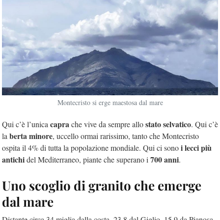
Montecristo si erge maestosa dal mare
capra
stato selvatico
Qui c’è l’unica
che vive da sempre allo
. Qui c’è
berta minore
la
, uccello ormai rarissimo, tanto che Montecristo
i lecci più
ospita il 4% di tutta la popolazione mondiale. Qui ci sono
antichi
700 anni
del Mediterraneo, piante che superano i
.
Uno scoglio di granito che emerge
dal mare
Distante circa 34 miglia dalla costa, 23,8 dal Giglio, 15,9 da Pianosa