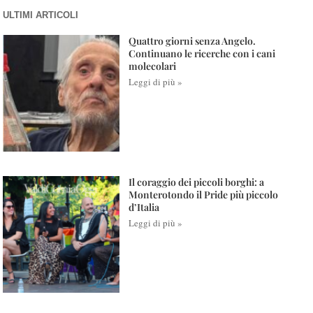
ULTIMI ARTICOLI
Quattro giorni senza Angelo.
Continuano le ricerche con i cani
molecolari
Leggi di più »
Il coraggio dei piccoli borghi: a
Monterotondo il Pride più piccolo
d’Italia
Leggi di più »