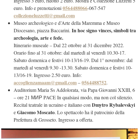
Ingresso 3 euro, ridotto 2 euro. Mostra e Collezione Luzzetti 5
0564488066
euro. Info e prenotazioni
-067-547
collezioneluzzetti@gmail.com
Museo archeologico e d’Arte della Maremma e Museo
In hoc signo vinces, simboli tra
Diocesano, piazza Baccarini.
archeologia, arte e fede.
Itinerario museale – Dal 22 ottobre al 31 dicembre 2022.
Orario fino al 31 ottobre: dal martedì al venerdì 10.30-17.
Sabato domenica e festivi 10-13/16-19. Dal 1° novembre: dal
martedì al venerdì 9.30 -13.30. Sabato domenica e festivi 10-
13/16-19. Ingresso 2.50 euro. Info:
accoglienzamaam@gmail.com
0564488752
–
.
Auditorium Maria Ss Addolorata, via Papa Giovanni XXIII, 6
– ore 21 МИР PACE In qualsiasi modo, ma non col silenzio.
Dmytro Rybalevskyi
Recital teatrale in ucraino e italiano con
Giacomo Moscato
e
. Lo spettacolo ha il patrocinio della
Prefettura di Grosseto. Ingresso a offerta.