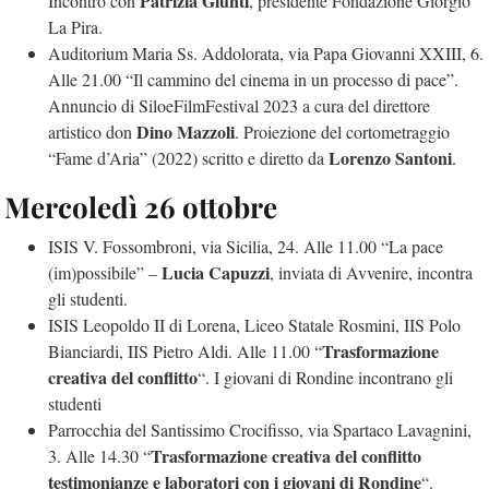
Patrizia Giunti
Incontro con
, presidente Fondazione Giorgio
La Pira.
Auditorium Maria Ss. Addolorata, via Papa Giovanni XXIII, 6.
Alle 21.00 “Il cammino del cinema in un processo di pace”.
Annuncio di SiloeFilmFestival 2023 a cura del direttore
Dino Mazzoli
artistico don
. Proiezione del cortometraggio
Lorenzo Santoni
“Fame d’Aria” (2022) scritto e diretto da
.
Mercoledì 26 ottobre
ISIS V. Fossombroni, via Sicilia, 24. Alle 11.00 “La pace
Lucia Capuzzi
(im)possibile” –
, inviata di Avvenire, incontra
gli studenti.
ISIS Leopoldo II di Lorena, Liceo Statale Rosmini, IIS Polo
Trasformazione
Bianciardi, IIS Pietro Aldi. Alle 11.00 “
creativa del conflitto
“. I giovani di Rondine incontrano gli
studenti
Parrocchia del Santissimo Crocifisso, via Spartaco Lavagnini,
Trasformazione creativa del conflitto
3. Alle 14.30 “
testimonianze e laboratori con i giovani di Rondine
“.