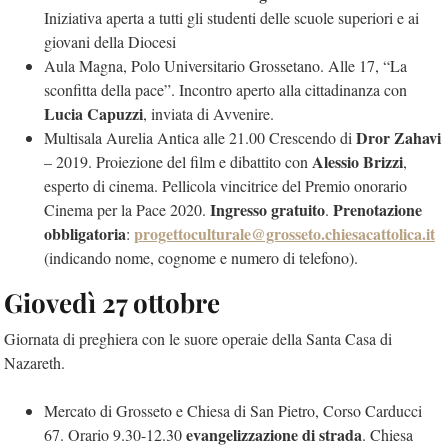
Iniziativa aperta a tutti gli studenti delle scuole superiori e ai
giovani della Diocesi
Aula Magna, Polo Universitario Grossetano. Alle 17, “La
sconfitta della pace”. Incontro aperto alla cittadinanza con
Lucia Capuzzi
, inviata di Avvenire.
Dror Zahavi
Multisala Aurelia Antica alle 21.00 Crescendo di
Alessio Brizzi
– 2019. Proiezione del film e dibattito con
,
esperto di cinema. Pellicola vincitrice del Premio onorario
Ingresso gratuito
Prenotazione
Cinema per la Pace 2020.
.
obbligatoria
progettoculturale@grosseto.chiesacattolica.it
:
(indicando nome, cognome e numero di telefono).
Giovedì 27 ottobre
Giornata di preghiera con le suore operaie della Santa Casa di
Nazareth.
Mercato di Grosseto e Chiesa di San Pietro, Corso Carducci
evangelizzazione di strada
67. Orario 9.30-12.30
. Chiesa