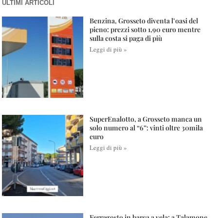
ULTIMI ARTICOLI
Benzina, Grosseto diventa l’oasi del
pieno: prezzi sotto 1,90 euro mentre
sulla costa si paga di più
Leggi di più »
SuperEnalotto, a Grosseto manca un
solo numero al “6”: vinti oltre 30mila
euro
Leggi di più »
Ferragosto in barca a vela: a Talamone