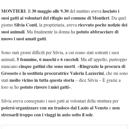
MONTIERI
30 maggio alle 9.30
lasciato i
. Il
del mattino aveva
suoi gatti ai volontari del rifugio nel comune di Montieri
. Da quel
Silvia Conti
ricevuto poche notizie dei
giorno
, la proprietaria, aveva
suoi animali
potuto abbracciare di
. Ma finalmente la donna ha
nuovo i suoi amati gatti
.
Sono stati giorni difficili per Silvia, a cui erano stati sottratti i suoi
5 femmine, 6 maschi e 6 cuccioli
animali,
. Ma all’appello, purtroppo
cinque gattini che sono morti
Ringrazio la procura di
mancano
. «
Grosseto e la sostituta procuratrice
Valeria Lazzerini
, che mi sono
molto vicino in tutta questa storia
stati
– dice Silvia – È grazie a
potuto riavere i miei gatti
loro se ho
».
Silvia aveva consegnato i suoi gatti ai volontari della struttura per
potersi organizzare con un trasloco dal Lazio al Veneto
non
e
stressarli troppo con i viaggi in auto sotto il sole
.