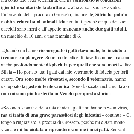
igieniche sanitari della struttura
, e attraverso i suoi avvocati e
Silvia ha potuto
l’intervento della procura di Grosseto, finalmente,
riabbracciare i suoi animali
. Ma non tutti, perché cinque dei suoi
mancano anche due gatti adulti
cuccioli sono morti e all’appello
,
un maschio di 10 anni e una femmina di 6.
riconsegnato i gatti stavo male
ho iniziato a
«Quando mi hanno
,
tremare e a piangere
. Sono molto felice di riaverli con me, ma sono
profondamente dispiaciuta per quelli che sono morti
anche
– dice
Silvia – Ho portato tutti i gatti dal mio veterinario di fiducia per farli
Ora sono molto stressati e, secondo il veterinario
curare.
, hanno
gastrointerite cronica
sviluppato la
. Sono bloccata anche nel lavoro,
non mi sono più trasferita in Veneto per questa storia
».
«Secondo le analisi della mia clinica i gatti non hanno nessun virus,
ma si tratta di una grave parassitosi degli intestini
– continua – Ci
tengo a ringraziare la procura di Grosseto, perché mi è stata molto
mi ha aiutata a riprendere con me i miei gatti.
vicina e
Senza il