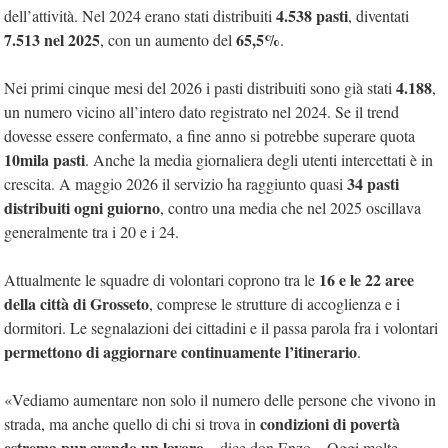
4.538 pasti
dell’attività. Nel 2024 erano stati distribuiti
, diventati
7.513 nel 2025
65,5%
, con un aumento del
.
4.188
Nei primi cinque mesi del 2026 i pasti distribuiti sono già stati
,
un numero vicino all’intero dato registrato nel 2024. Se il trend
dovesse essere confermato, a fine anno si potrebbe superare quota
10mila pasti
. Anche la media giornaliera degli utenti intercettati è in
34 pasti
crescita. A maggio 2026 il servizio ha raggiunto quasi
distribuiti ogni guiorno
, contro una media che nel 2025 oscillava
generalmente tra i 20 e i 24.
16 e le 22 aree
Attualmente le squadre di volontari coprono tra le
della città di Grosseto
, comprese le strutture di accoglienza e i
dormitori. Le segnalazioni dei cittadini e il passa parola fra i volontari
permettono di aggiornare continuamente l’itinerario
.
«Vediamo aumentare non solo il numero delle persone che vivono in
condizioni di
povertà
strada, ma anche quello di chi si trova in
estrema pur avendo un lavoro
– dice don Enzo – Oggi molte