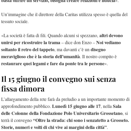
basta offrire un servizio, bisogna creare relazioni e fiducia
».
Un’immagine che il direttore della Caritas utilizza spesso è quella del
tessuto sociale.
altri devono
«La società è fatta di fili. Quando alcuni si spezzano,
unirsi per ricostruire la trama
Noi vediamo
– dice don Enzo –
soltanto il retro del tappeto
disegno
, ma davanti c’è un
meraviglioso che è la storia dell’umanità
. Il nostro compito è
restaurare quei legami e fare da ponte tra le persone
».
Il 15 giugno il convegno sui senza
fissa dimora
L’allargamento della rete farà da preludio a un importante momento di
Lunedì 15 giugno alle 17
Sala
approfondimento pubblico.
, nella
delle Colonne della Fondazione Polo Universitario Grossetano
, si
“Oltre la strada: chi sono i senzatetto a Grosseto.
terrà il convegno
Storie, numeri e volti di chi vive ai margini della città”
.