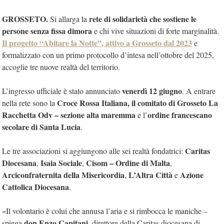
GROSSETO.
rete di solidarietà che sostiene le
Si allarga la
persone senza fissa dimora
e chi vive situazioni di forte marginalità.
Il progetto
“Abitare la Notte”
, attivo a Grosseto dal 2023
e
formalizzato con un primo protocollo d’intesa nell’ottobre del 2025,
accoglie tre nuove realtà del territorio.
venerdì 12 giugno
L’ingresso ufficiale è stato annunciato
. A entrare
Croce Rossa Italiana, il comitato di Grosseto
La
nella rete sono la
Racchetta Odv – sezione alta maremma
ordine francescano
e l’
secolare di Santa Lucia
.
Caritas
Le tre associazioni si aggiungono alle sei realtà fondatrici:
Diocesana
Isaia Sociale
Cisom – Ordine di Malta
,
,
,
Arciconfraternita della Misericordia
L’Altra Città
Azione
,
e
Cattolica Diocesana
.
«Il volontario è colui che annusa l’aria e si rimbocca le maniche –
don Enzo Capitani
spiega
, direttore della Caritas diocesana di