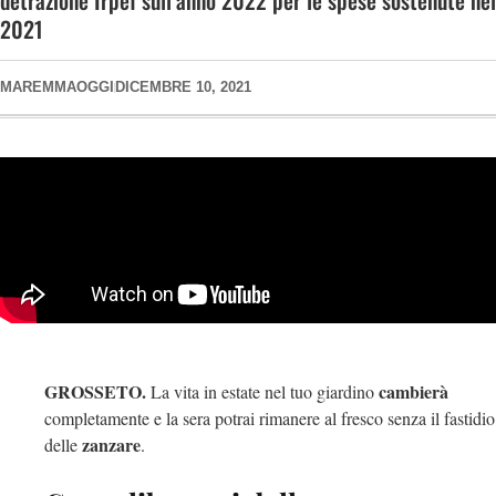
detrazione Irpef sull’anno 2022 per le spese sostenute nel
2021
MAREMMAOGGI
DICEMBRE 10, 2021
GROSSETO.
cambierà
La vita in estate nel tuo giardino
completamente e la sera potrai rimanere al fresco senza il fastidio
zanzare
delle
.