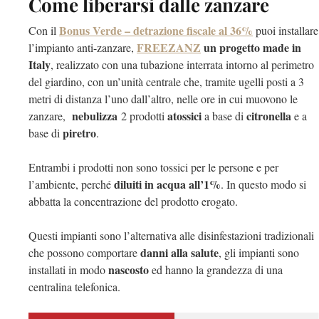
Come liberarsi dalle zanzare
Bonus Verde – detrazione fiscale al 36%
Con il
puoi installare
FREEZANZ
un progetto made in
l’impianto anti-zanzare,
Italy
, realizzato con una tubazione interrata intorno al perimetro
del giardino, con un’unità centrale che, tramite ugelli posti a 3
metri di distanza l’uno dall’altro,
nelle ore in cui muovono le
nebulizza
atossici
citronella
zanzare,
2 prodotti
a base di
e a
piretro
base di
.
Entrambi i prodotti non sono tossici per le persone e per
diluiti in acqua all’1%
l’ambiente, perché
. In questo modo si
abbatta la concentrazione del prodotto erogato.
Questi impianti sono l’alternativa alle disinfestazioni tradizionali
danni alla salute
che possono comportare
, gli impianti sono
nascosto
installati in modo
ed hanno la grandezza di una
centralina telefonica.