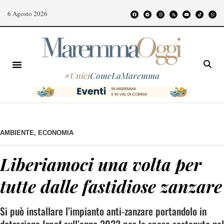
6 Agosto 2026
#
Unici
ComeLaMaremma
AMBIENTE
,
ECONOMIA
Liberiamoci una volta per
tutte dalle fastidiose zanzare
Si può installare l’impianto anti-zanzare portandolo in