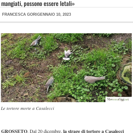
mangiati, possono essere letali»
FRANCESCA GORI
GENNAIO 10, 2023
Le tortore morte a Casalecci
GROSSETO
la strage di tortore a Casalecci
. Dal 20 dicembre,