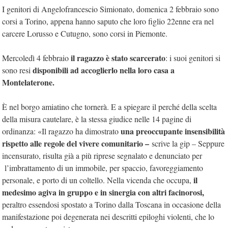
I genitori di Angelofrancescio Simionato, domenica 2 febbraio sono
corsi a Torino, appena hanno saputo che loro figlio 22enne era nel
carcere Lorusso e Cutugno, sono corsi in Piemonte.
il ragazzo è stato scarcerato
Mercoledì 4 febbraio
: i suoi genitori si
disponibili ad accoglierlo nella loro casa a
sono resi
Montelaterone.
È nel borgo amiatino che tornerà. E a spiegare il perché della scelta
della misura cautelare, è la stessa giudice nelle 14 pagine di
una preoccupante insensibilità
ordinanza: «Il ragazzo ha dimostrato
rispetto alle regole del vivere comunitario –
scrive la gip – Seppure
incensurato, risulta già a più riprese segnalato e denunciato per
l’imbrattamento di un immobile, per spaccio, favoreggiamento
il
personale, e porto di un coltello. Nella vicenda che occupa,
medesimo agiva in gruppo e in sinergia con altri facinorosi,
peraltro essendosi spostato a Torino dalla Toscana in occasione della
manifestazione poi degenerata nei descritti epiloghi violenti, che lo