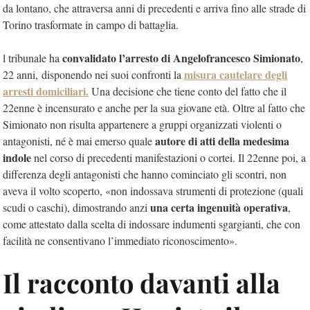
da lontano, che attraversa anni di precedenti e arriva fino alle strade di
Torino trasformate in campo di battaglia.
convalidato l’arresto di Angelofrancesco Simionato
l tribunale ha
,
misura cautelare degli
22 anni, disponendo nei suoi confronti la
arresti domiciliari
.
Una decisione che tiene conto del fatto che il
22enne è incensurato e anche per la sua giovane età. Oltre al fatto che
Simionato non risulta appartenere a gruppi organizzati violenti o
autore di atti della medesima
antagonisti, né è mai emerso quale
indole
nel corso di precedenti manifestazioni o cortei. Il 22enne poi, a
differenza degli antagonisti che hanno cominciato gli scontri, non
aveva il volto scoperto, «non indossava strumenti di protezione (quali
una certa ingenuità operativa
scudi o caschi), dimostrando anzi
,
come attestato dalla scelta di indossare indumenti sgargianti, che con
facilità ne consentivano l’immediato riconoscimento».
Il racconto davanti alla