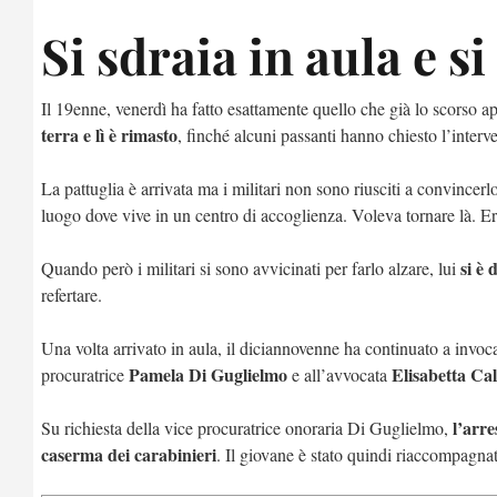
Si sdraia in aula e s
Il 19enne, venerdì ha fatto esattamente quello che già lo scorso ap
terra e lì è rimasto
, finché alcuni passanti hanno chiesto l’interv
La pattuglia è arrivata ma i militari non sono riusciti a convincerl
luogo dove vive in un centro di accoglienza. Voleva tornare là. E
si è 
Quando però i militari si sono avvicinati per farlo alzare, lui
refertare.
Una volta arrivato in aula, il diciannovenne ha continuato a invoc
Pamela Di Guglielmo
Elisabetta Cal
procuratrice
e all’avvocata
l’arre
Su richiesta della vice procuratrice onoraria Di Guglielmo,
caserma dei carabinieri
. Il giovane è stato quindi riaccompagna