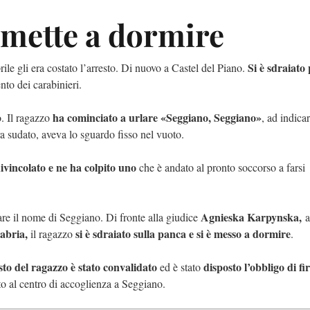
i mette a dormire
Si è sdraiato
rile gli era costato l’arresto. Di nuovo a Castel del Piano.
ento dei carabinieri.
ha cominciato a urlare «Seggiano, Seggiano»
o. Il ragazzo
, ad indicar
ra sudato, aveva lo sguardo fisso nel vuoto.
divincolato e ne ha colpito uno
che è andato al pronto soccorso a farsi
Agnieska Karpynska,
are il nome di Seggiano. Di fronte alla giudice
a
abria,
si è sdraiato sulla panca e si è messo a dormire
il ragazzo
.
sto del ragazzo è stato convalidato
disposto l’obbligo di fi
ed è stato
to al centro di accoglienza a Seggiano.