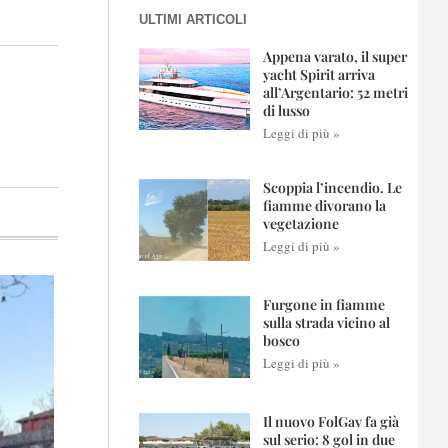
ULTIMI ARTICOLI
Appena varato, il super
yacht Spirit arriva
all’Argentario: 52 metri
di lusso
Leggi di più »
Scoppia l’incendio. Le
fiamme divorano la
vegetazione
Leggi di più »
Furgone in fiamme
sulla strada vicino al
bosco
Leggi di più »
Il nuovo FolGav fa già
sul serio: 8 gol in due