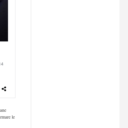
vane
ermare le