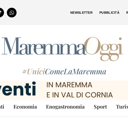
NEWSLETTER
PUBBLICITÀ
#
Unici
ComeLaMaremma
ti
Economia
Enogastronomia
Sport
Turi