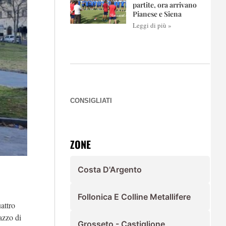
partite, ora arrivano
Pianese e Siena
Leggi di più »
CONSIGLIATI
ZONE
Costa D'Argento
Follonica E Colline Metallifere
attro
lazzo di
Grosseto - Castiglione