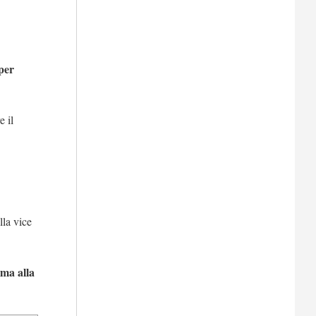
 per
e il
lla vice
rma alla