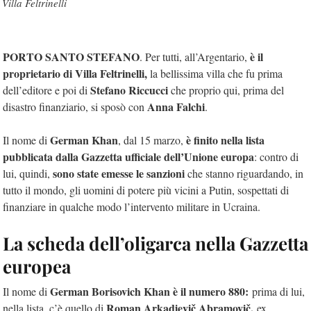
Villa Feltrinelli
PORTO SANTO STEFANO
è il
. Per tutti, all’Argentario,
proprietario di Villa Feltrinelli,
la bellissima villa che fu prima
Stefano Riccucci
dell’editore e poi di
che proprio qui, prima del
Anna Falchi
disastro finanziario, si sposò con
.
German Khan
è finito nella lista
Il nome di
, dal 15 marzo,
pubblicata dalla Gazzetta ufficiale dell’Unione europa
: contro di
sono state emesse le sanzioni
lui, quindi,
che stanno riguardando, in
tutto il mondo, gli uomini di potere più vicini a Putin, sospettati di
finanziare in qualche modo l’intervento militare in Ucraina.
La scheda dell’oligarca nella Gazzetta
europea
German Borisovich Khan è il numero 880:
Il nome di
prima di lui,
Roman Arkadievič Abramovič,
nella lista, c’è quello di
ex