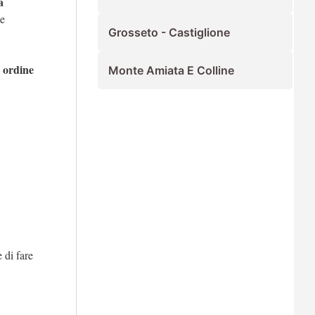
a
 e
Grosseto - Castiglione
o ordine
Monte Amiata E Colline
e di fare