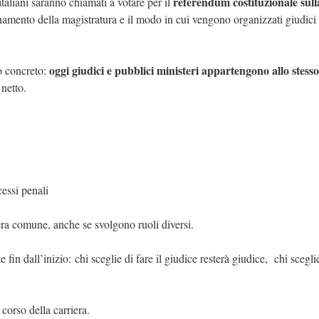
referendum costituzionale sull
italiani saranno chiamati a votare per il
namento della magistratura e il modo in cui vengono organizzati giudici
oggi giudici e pubblici ministeri appartengono allo stess
o concreto:
netto.
cessi penali
era comune, anche se svolgono ruoli diversi.
 fin dall’inizio: chi sceglie di fare il giudice resterà giudice, chi scegli
corso della carriera.