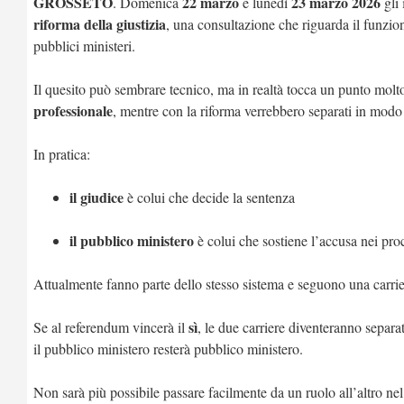
GROSSETO
22 marzo
23 marzo 2026
. Domenica
e lunedì
gli 
riforma della giustizia
, una consultazione che riguarda il funzio
pubblici ministeri.
Il quesito può sembrare tecnico, ma in realtà tocca un punto molt
professionale
, mentre con la riforma verrebbero separati in modo 
In pratica:
il giudice
è colui che decide la sentenza
il pubblico ministero
è colui che sostiene l’accusa nei pro
Attualmente fanno parte dello stesso sistema e seguono una carri
sì
Se al referendum vincerà il
, le due carriere diventeranno separate
il pubblico ministero resterà pubblico ministero.
Non sarà più possibile passare facilmente da un ruolo all’altro nel 