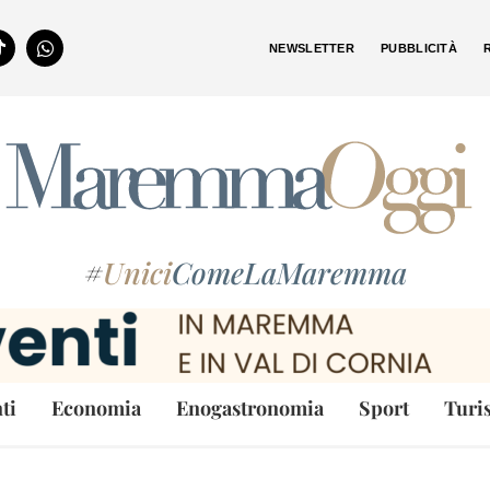
NEWSLETTER
PUBBLICITÀ
#
Unici
ComeLaMaremma
ti
Economia
Enogastronomia
Sport
Turi