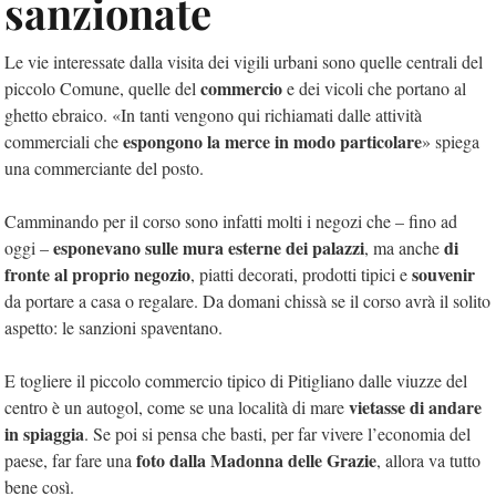
sanzionate
Le vie interessate dalla visita dei vigili urbani sono quelle centrali del
commercio
piccolo Comune, quelle del
e dei vicoli che portano al
ghetto ebraico. «In tanti vengono qui richiamati dalle attività
espongono la merce in modo particolare
commerciali che
» spiega
una commerciante del posto.
Camminando per il corso sono infatti molti i negozi che – fino ad
esponevano sulle mura esterne dei palazzi
di
oggi –
, ma anche
fronte al proprio negozio
souvenir
, piatti decorati, prodotti tipici e
da portare a casa o regalare. Da domani chissà se il corso avrà il solito
aspetto: le sanzioni spaventano.
E togliere il piccolo commercio tipico di Pitigliano dalle viuzze del
vietasse di andare
centro è un autogol, come se una località di mare
in spiaggia
. Se poi si pensa che basti, per far vivere l’economia del
foto dalla Madonna delle Grazie
paese, far fare una
, allora va tutto
bene così.