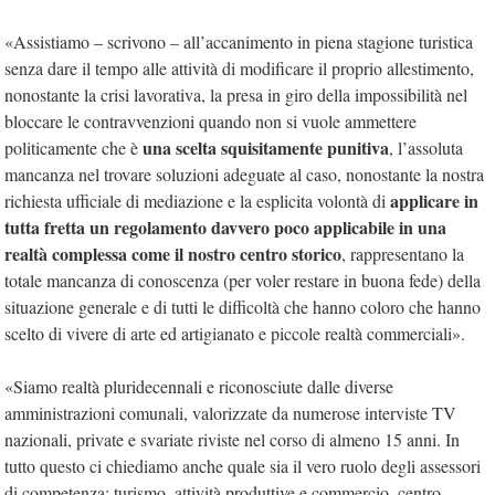
«Assistiamo – scrivono – all’accanimento in piena stagione turistica
senza dare il tempo alle attività di modificare il proprio allestimento,
nonostante la crisi lavorativa, la presa in giro della impossibilità nel
bloccare le contravvenzioni quando non si vuole ammettere
una scelta squisitamente punitiva
politicamente che è
, l’assoluta
mancanza nel trovare soluzioni adeguate al caso, nonostante la nostra
applicare in
richiesta ufficiale di mediazione e la esplicita volontà di
tutta fretta un regolamento davvero poco applicabile in una
realtà complessa come il nostro centro storico
, rappresentano la
totale mancanza di conoscenza (per voler restare in buona fede) della
situazione generale e di tutti le difficoltà che hanno coloro che hanno
scelto di vivere di arte ed artigianato e piccole realtà commerciali».
«Siamo realtà pluridecennali e riconosciute dalle diverse
amministrazioni comunali, valorizzate da numerose interviste TV
nazionali, private e svariate riviste nel corso di almeno 15 anni. In
tutto questo ci chiediamo anche quale sia il vero ruolo degli assessori
di competenza: turismo, attività produttive e commercio, centro