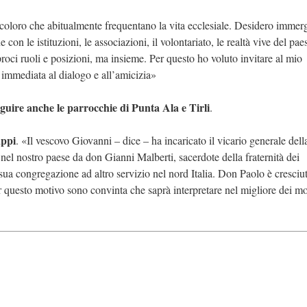
 coloro che abitualmente frequentano la vita ecclesiale. Desidero immer
 con le istituzioni, le associazioni, il volontariato, le realtà vive del pae
proci ruoli e posizioni, ma insieme. Per questo ho voluto invitare al mio
à immediata al dialogo e all’amicizia»
uire anche le parrocchie di Punta Ala e Tirli
.
ppi
. «Il vescovo Giovanni – dice – ha incaricato il vicario generale dell
 nel nostro paese da don Gianni Malberti, sacerdote della fraternità dei
sua congregazione ad altro servizio nel nord Italia. Don Paolo è cresciu
r questo motivo sono convinta che saprà interpretare nel migliore dei mo