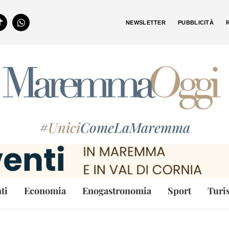
NEWSLETTER
PUBBLICITÀ
#
Unici
ComeLaMaremma
ti
Economia
Enogastronomia
Sport
Turi