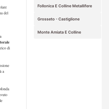
Follonica E Colline Metallifere
olare
na del
Grosseto - Castiglione
Monte Amiata E Colline
a
torale
arico di
ensione
à a
ofonda
avuto
le