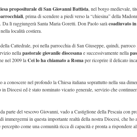
iesa propositurale di San Giovanni Battista
, nel borgo medievale, tit
parrocchiali
, prima di scendere a piedi verso la “chiesina” della Madon
coadiuvato in
a. Da lì raggiungerà Santa Maria Goretti. Don Paolo sarà
nella località costiera.
 della Cattedrale, poi nella parrocchia di San Giuseppe, quindi, parroco 
pastorale giovanile diocesana
pas
ervizio nella
e successivamente nella
Cei lo ha chiamato a Roma
 che nel 2009 la
per ricoprire il delicato inc
to a conoscere nel profondo la Chiesa italiana soprattutto nella sua dim
to in Diocesi ed è stato nominato vicario generale, servizio che continuer
da parte del vescovo Giovanni, vado a Castiglione della Pescaia con pr
di immergermi in questa importante realtà della nostra Diocesi, che ho 
percepito come una comunità ricca di capacità e pronta a rispondere al