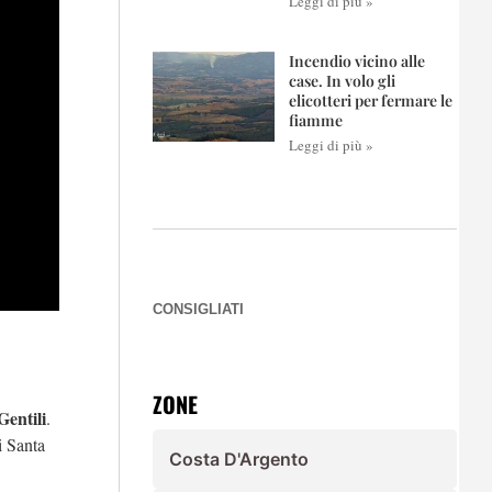
Leggi di più »
Incendio vicino alle
case. In volo gli
elicotteri per fermare le
fiamme
Leggi di più »
CONSIGLIATI
ZONE
entili
.
i Santa
Costa D'Argento