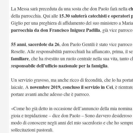
ch
La Messa sarà preceduta da una sosta che don Paolo farà nella
15.30 saluterà catechisti e operatori 
della parrocchia. Qui alle
Giglio per una preghiera di affidamento del suo ministero a Mari
parrocchia da don Francisco Iniguez Padilla
, già vice parroco 
55 anni
sacerdote da 26
,
, don Paolo Gentili è stato vice parroco
Roselle. Alle responsabilità parrocchiali ha affiancato, prima, il s
familiare
, che ha rivestito un ruolo centrale nella sua vita, tanto
esponsabile dell’ufficio nazionale per la famiglia
r
.
Un servizio gravoso, ma anche ricco di fecondità, che lo ha porta
novembre 2019, concluso il servizio in Cei
laicale. A
, è rientra
portare avanti anche adesso che è parroco.
«Come ho già detto in occasione dell’annuncio della mia nomina 
gioia e trepidazione – dice don Paolo – Sono davvero desideroso 
modo di conoscere negli anni del mio sacerdozio e che ho sempre 
sollecitazioni pastorali.