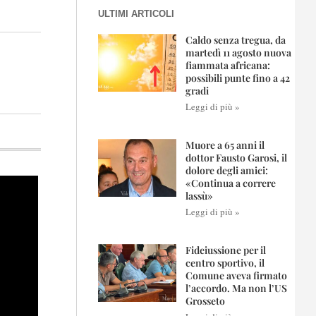
ULTIMI ARTICOLI
Caldo senza tregua, da
martedì 11 agosto nuova
fiammata africana:
possibili punte fino a 42
gradi
Leggi di più »
Muore a 65 anni il
dottor Fausto Garosi, il
dolore degli amici:
«Continua a correre
lassù»
Leggi di più »
Fideiussione per il
centro sportivo, il
Comune aveva firmato
l’accordo. Ma non l’US
Grosseto