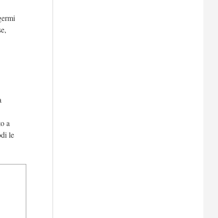
germi
se,
a
to a
di le