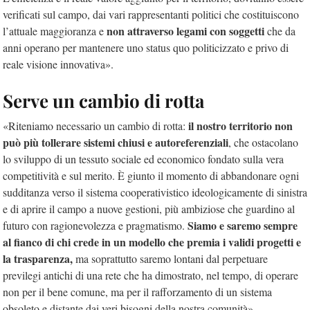
verificati sul campo, dai vari rappresentanti politici che costituiscono
non attraverso legami con soggetti
l’attuale maggioranza e
che da
anni operano per mantenere uno status quo politicizzato e privo di
reale visione innovativa».
Serve un cambio di rotta
il nostro territorio non
«Riteniamo necessario un cambio di rotta:
può più tollerare sistemi chiusi e autoreferenziali
, che ostacolano
lo sviluppo di un tessuto sociale ed economico fondato sulla vera
competitività e sul merito. È giunto il momento di abbandonare ogni
sudditanza verso il sistema cooperativistico ideologicamente di sinistra
e di aprire il campo a nuove gestioni, più ambiziose che guardino al
Siamo e saremo sempre
futuro con ragionevolezza e pragmatismo.
al fianco di chi crede in un modello che premia i validi progetti e
la trasparenza,
ma soprattutto saremo lontani dal perpetuare
previlegi antichi di una rete che ha dimostrato, nel tempo, di operare
non per il bene comune, ma per il rafforzamento di un sistema
obsoleto e distante dai veri bisogni della nostra comunità».