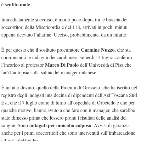
è sentito male
.
Immediatamente soccorso, è morto poco dopo, tra le braccia dei
soccorritori della Misericordia e del 118, arrivati in pochi minuti
appena ricevuto l’allarme. Ucciso, probabilmente, da un infarto.
Carmine Nuzzo
È per questo che il sostituto procuratore
, che sta
coordinando le indagini dei carabinieri, venerdì 14 luglio conferirà
Marco Di Paolo
l’incarico al professor
dell’Università di Pisa che
farà l’autopsia sulla salma del manager milanese.
È un atto dovuto, quello della Procura di Grosseto, che ha iscritto nel
registro degli indagati una decina di dipendenti dell’Asl Toscana Sud
Est, che il 7 luglio erano di turno all’ospedale di Orbetello e che per
qualche motivo, hanno avuto a che fare con il manager, che sarebbe
stato dimesso prima che fossero pronti i risultati delle analisi del
indagati per omicidio colposo
sangue. Sono
. Avvisi di garanzia
anche per i primi soccorritori che sono intervenuti sull’imbarcazione
all’isola del Giglio.