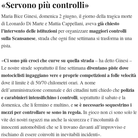
«Servono più controlli»
Maria Bice Ginesi, domenica 2 giugno, il giorno della tragica morte
già chiesto
di Leonardo Di Marte e Mattia Cappellani, aveva
l’intervento delle istituzioni
maggiori controlli
per organizzare
sulla Scansanese
, strada che ogni fine settimana si trasforma in una
pista.
Ci sono più croci che curve su quella strada
«
– ha detto Ginesi –
diventano piste dove
Le nostre strade soprattutto il fine settimana
motociclisti ingaggiano vere e proprie competizioni a folle velocità
dove il limite è di 50/70 chilometri orari. A nome
polizia
dell’amministrazione comunale e dei cittadini tutti chiedo che
e carabinieri intensifichino i controlli
, soprattutto il sabato e la
se è necessario sequestrino i
domenica, che li fermino e multino, e
mezzi per controllare se sono in regola.
In gioco non ci sono solo le
vite dei nostri ragazzi ma anche la sicurezza e l’incolumità di
innocenti automobilisti che se li trovano davanti all’improvviso e
rischiano di essere coinvolti in inevitabili incidenti».