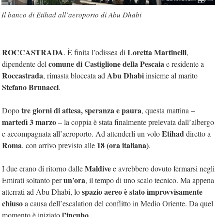
Il banco di Etihad all’aeroporto di Abu Dhabi
ROCCASTRADA
Loretta Martinelli
. È finita l’odissea di
,
comune di Castiglione della Pescaia
dipendente del
e residente a
Roccastrada
Abu Dhabi
, rimasta bloccata ad
insieme al marito
Stefano Brunacci
.
tre giorni di attesa, speranza e paura
Dopo
, questa mattina –
martedì 3 marzo
– la coppia è stata finalmente prelevata dall’albergo
Etihad
e accompagnata all’aeroporto. Ad attenderli un volo
diretto a
Roma
18 (ora italiana)
, con arrivo previsto alle
.
Maldive
I due erano di ritorno dalle
e avrebbero dovuto fermarsi negli
un’ora
Emirati soltanto per
, il tempo di uno scalo tecnico. Ma appena
spazio aereo è stato improvvisamente
atterrati ad Abu Dhabi, lo
chiuso
a causa dell’escalation del conflitto in Medio Oriente. Da quel
l’incubo
momento è iniziato
.