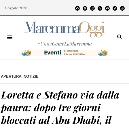
7 Agosto 2026
#
Unici
ComeLaMaremma
APERTURA
,
NOTIZIE
Loretta e Stefano via dalla
paura: dopo tre giorni
bloccati ad Abu Dhabi, il