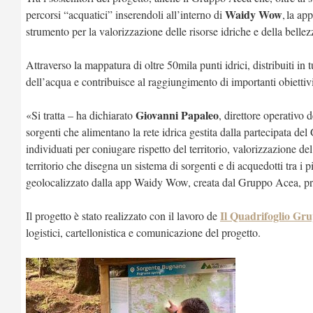
Waidy Wow
percorsi “acquatici” inserendoli all’interno di
, la ap
strumento per la valorizzazione delle risorse idriche e della bellezza
Attraverso la mappatura di oltre 50mila punti idrici, distribuiti in
dell’acqua e contribuisce al raggiungimento di importanti obiettiv
Giovanni Papaleo
«Si tratta – ha dichiarato
, direttore operativo
sorgenti che alimentano la rete idrica gestita dalla partecipata del
individuati per coniugare rispetto del territorio, valorizzazione d
territorio che disegna un sistema di sorgenti e di acquedotti tra i 
geolocalizzato dalla app Waidy Wow, creata dal Gruppo Acea, proprio
Il Quadrifoglio Gr
Il progetto è stato realizzato con il lavoro de
logistici, cartellonistica e comunicazione del progetto.