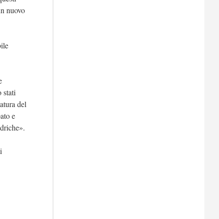
 un nuovo
ile
e
 stati
atura del
pato e
idriche».
i