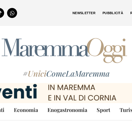
NEWSLETTER
PUBBLICITÀ
#
Unici
ComeLaMaremma
ti
Economia
Enogastronomia
Sport
Turi