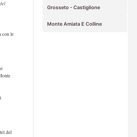
del
Grosseto - Castiglione
Monte Amiata E Colline
a con le
ne
 Monte
i
el del