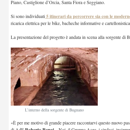
Piano, Castiglione d’Orcia, Santa Fiora e Seggiano.
5 itinerari
da percorrere sia con le moderne
Si sono individuati
ricarica elettrica per le bike, bacheche informative e cartellonistic
La presentazione del progetto è andata in scena alla sorgente di 
L’interno della sorgente di Bugnano
«È per me motivo di grande piacere raccontarvi questo nuovo passa
Roberto Renai
di AdF
– Noi, il Gruppo Acea, i sindaci, insieme,