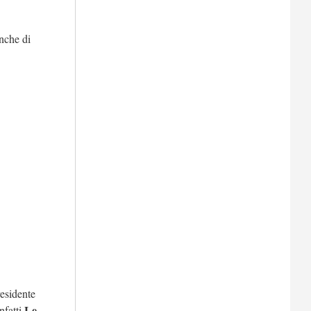
nche di
residente
Le
nfatti