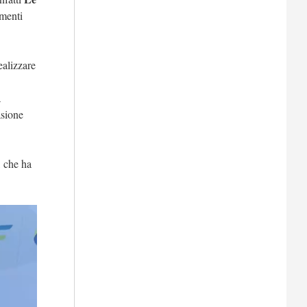
umenti
ealizzare
a
asione
, che ha