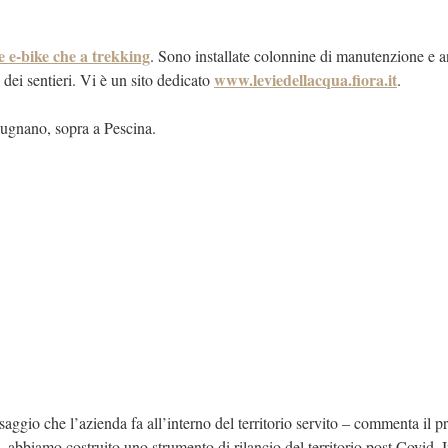
 e-bike che a trekking
. Sono installate colonnine di manutenzione e a
www.leviedellacqua.fiora.it
a dei sentieri. Vi è un sito dedicato
.
Bugnano, sopra a Pescina.
ggio che l’azienda fa all’interno del territorio servito – commenta il p
 abbiamo costruito uno strumento di rilancio del territorio post Covid. I