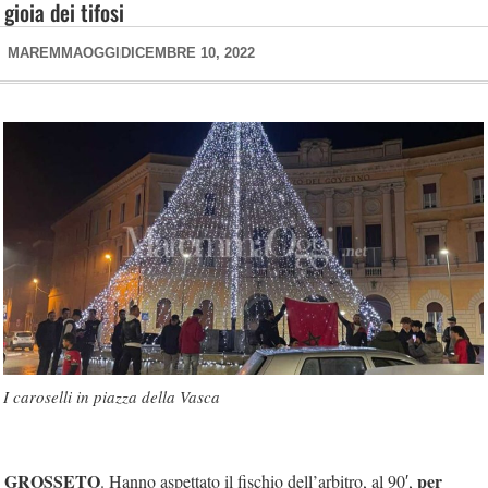
gioia dei tifosi
MAREMMAOGGI
DICEMBRE 10, 2022
I caroselli in piazza della Vasca
GROSSETO
per
. Hanno aspettato il fischio dell’arbitro, al 90′,