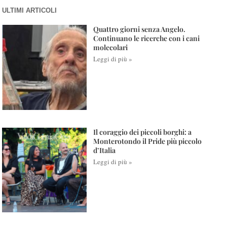
ULTIMI ARTICOLI
Quattro giorni senza Angelo.
Continuano le ricerche con i cani
molecolari
Leggi di più »
Il coraggio dei piccoli borghi: a
Monterotondo il Pride più piccolo
d’Italia
Leggi di più »