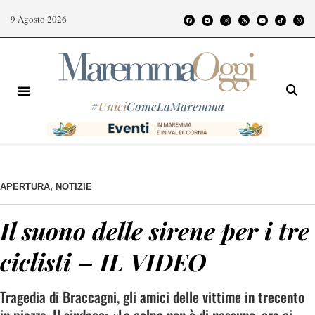
9 Agosto 2026
#
Unici
ComeLaMaremma
APERTURA
,
NOTIZIE
Il suono delle sirene per i tre
ciclisti – IL VIDEO
Tragedia di Braccagni, gli amici delle vittime in trecento