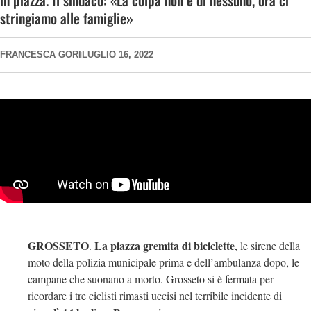
in piazza. Il sindaco: «La colpa non è di nessuno, ora ci
stringiamo alle famiglie»
FRANCESCA GORI
LUGLIO 16, 2022
GROSSETO
La piazza gremita di biciclette
.
, le sirene della
moto della polizia municipale prima e dell’ambulanza dopo, le
campane che suonano a morto. Grosseto si è fermata per
ricordare i tre ciclisti rimasti uccisi nel terribile incidente di