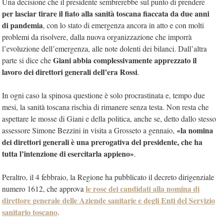
Una decisione che il presidente sembrerebbe sul punto di prendere
per lasciar tirare il fiato alla sanità toscana fiaccata da due anni
di pandemia
, con lo stato di emergenza ancora in atto e con molti
problemi da risolvere, dalla nuova organizzazione che imporrà
l’evoluzione dell’emergenza, alle note dolenti dei bilanci. Dall’altra
Giani abbia complessivamente apprezzato il
parte si dice che
lavoro dei direttori generali dell’era Rossi
.
In ogni caso la spinosa questione è solo procrastinata e, tempo due
mesi, la sanità toscana rischia di rimanere senza testa. Non resta che
aspettare le mosse di Giani e della politica, anche se, detto dallo stesso
«la nomina
assessore Simone Bezzini in visita a Grosseto a gennaio,
dei direttori generali è una prerogativa del presidente, che ha
tutta l’intenzione di esercitarla appieno»
.
Peraltro, il 4 febbraio, la Regione ha pubblicato il decreto dirigenziale
le rose dei candidati alla nomina di
numero 1612, che approva
direttore generale delle Aziende sanitarie e degli Enti del Servizio
sanitario toscano
.