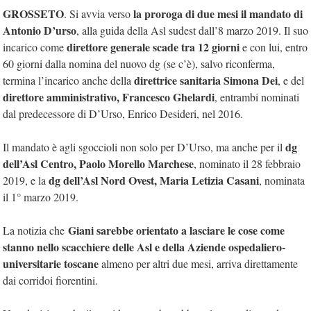
GROSSETO
la proroga di due mesi il mandato di
. Si avvia verso
Antonio D’urso
, alla guida della Asl sudest dall’8 marzo 2019. Il suo
direttore generale scade tra 12 giorni
incarico come
e con lui, entro
60 giorni dalla nomina del nuovo dg (se c’è), salvo riconferma,
direttrice sanitaria Simona Dei
termina l’incarico anche della
, e del
direttore amministrativo, Francesco Ghelardi
, entrambi nominati
dal predecessore di D’Urso, Enrico Desideri, nel 2016.
dg
Il mandato è agli sgoccioli non solo per D’Urso, ma anche per il
dell’Asl Centro,
Paolo Morello Marchese
, nominato il 28 febbraio
dg d
ell’Asl Nord Ovest,
Maria Letizia Casani
2019, e la
, nominata
il 1° marzo 2019.
Giani sarebbe orientato a lasciare le cose come
La notizia che
stanno nello scacchiere delle Asl e della Aziende ospedaliero-
universitarie toscane
almeno per altri due mesi, arriva direttamente
dai corridoi fiorentini.