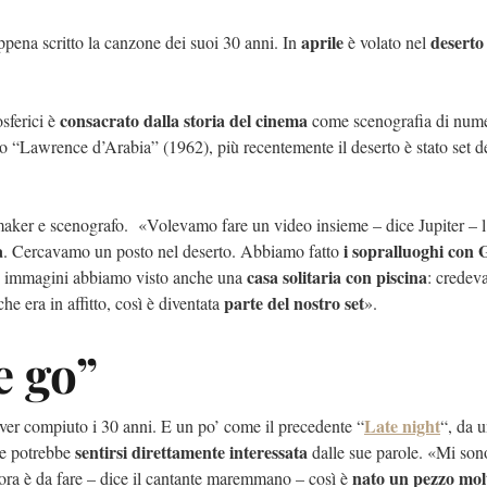
aprile
deserto
pena scritto la canzone dei suoi 30 anni. In
è volato nel
consacrato dalla storia del cinema
osferici è
come scenografia di nume
o “Lawrence d’Arabia” (1962), più recentemente il deserto è stato set d
maker e scenografo. «Volevamo fare un video insieme – dice Jupiter – l
a
i sopralluoghi con 
. Cercavamo un posto nel deserto. Abbiamo fatto
casa solitaria con piscina
lle immagini abbiamo visto anche una
: credev
parte del nostro set
e era in affitto, così è diventata
».
e go”
Late night
aver compiuto i 30 anni. E un po’ come il precedente “
“, da 
Scomparso da tre giorni. 
sentirsi direttamente interessata
che potrebbe
dalle sue parole. «Mi son
avvistato a Roccastrada
nato un pezzo mol
ncora è da fare – dice il cantante maremmano – così è