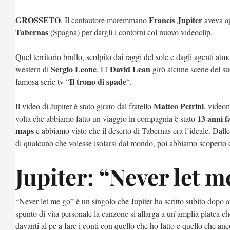
GROSSETO
Francis Jupiter
. Il cantautore maremmano
aveva ap
Tabernas
(Spagna) per dargli i contorni col nuovo videoclip.
Quel territorio brullo, scolpito dai raggi del sole e dagli agenti atm
Sergio Leone
David Lean
western di
. Lì
girò alcune scene del su
Il trono di spade
famosa serie tv “
“.
Matteo Petrini
Il video di Jupiter è stato girato dal fratello
, video
13 anni f
volta che abbiamo fatto un viaggio in compagnia è stato
maps
e abbiamo visto che il deserto di Tabernas era l’ideale. Da
di qualcuno che volesse isolarsi dal mondo, poi abbiamo scoperto ch
Jupiter: “Never let m
“Never let me go” è un singolo che Jupiter ha scritto subito dopo 
spunto di vita personale la canzone si allarga a un’amplia platea 
davanti al pc a fare i conti con quello che ho fatto e quello che a