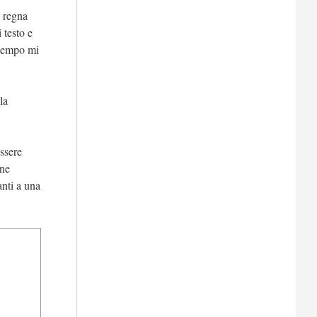
e regna
 testo e
o tempo mi
la
essere
une
nti a una