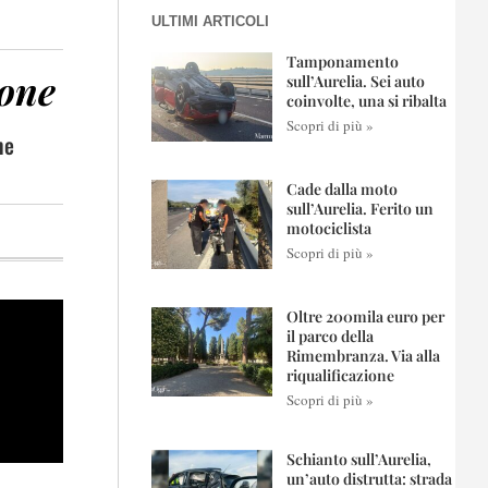
ULTIMI ARTICOLI
Tamponamento
eone
sull’Aurelia. Sei auto
coinvolte, una si ribalta
Scopri di più »
he
Cade dalla moto
sull’Aurelia. Ferito un
motociclista
Scopri di più »
Oltre 200mila euro per
il parco della
Rimembranza. Via alla
riqualificazione
Scopri di più »
Schianto sull’Aurelia,
un’auto distrutta: strada