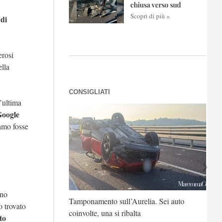
chiusa verso sud
Scopri di più »
 di
rosi
ella
CONSIGLIATI
’ultima
Google
amo fosse
uno
Angelo Corghi
Tamponamento sull’Aurelia. Sei auto
o trovato
coinvolte, una si ribalta
to