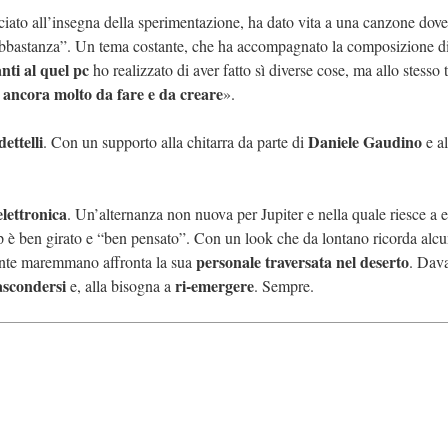
iato all’insegna della sperimentazione, ha dato vita a una canzone dov
abbastanza”. Un tema costante, che ha accompagnato la composizione di
nti al quel pc
ho realizzato di aver fatto sì diverse cose, ma allo stess
è ancora molto da fare e da creare
».
ettelli
Daniele Gaudino
. Con un supporto alla chitarra da parte di
e al
elettronica
. Un’alternanza non nuova per Jupiter e nella quale riesce a 
ip è ben girato e “ben pensato”. Con un look che da lontano ricorda alc
personale traversata nel deserto
ntante maremmano affronta la sua
. Dava
ascondersi
ri-emergere
e, alla bisogna a
. Sempre.