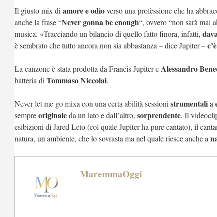
amore e odio
Il giusto mix di
verso una professione che ha abbracc
Never gonna be enough
anche la frase “
“, ovvero “non sarà mai 
dava
musica. «Tracciando un bilancio di quello fatto finora, infatti,
c’
è sembrato che tutto ancora non sia abbastanza – dice Jupiter –
Alessandro Bened
La canzone è stata prodotta da Francis Jupiter e
Tommaso Niccolai
batteria di
.
strumentali
Never let me go mixa con una certa abilità sessioni
a
originale
sorprendente
sempre
da un lato e dall’altro,
. Il videocl
esibizioni di Jared Leto (col quale Jupiter ha pure cantato), il ca
n
natura, un ambiente, che lo sovrasta ma nel quale riesce anche a
MaremmaOggi