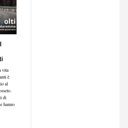
l
ti
 vita
anti è
io al
osseto.
i di
he hanno