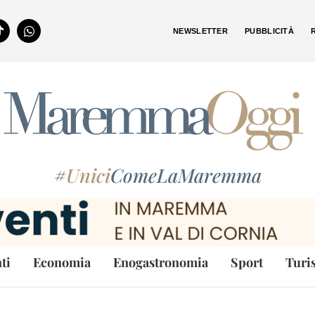
NEWSLETTER
PUBBLICITÀ
#
Unici
ComeLaMaremma
ti
Economia
Enogastronomia
Sport
Turi