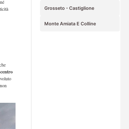
 né
Grosseto - Castiglione
icità
Monte Amiata E Colline
 che
 centro
 voluto
 non