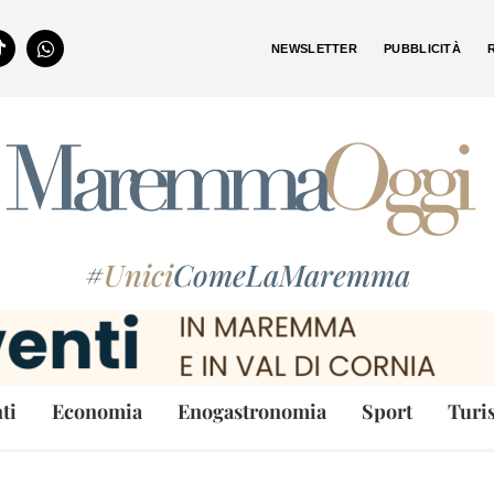
NEWSLETTER
PUBBLICITÀ
#
Unici
ComeLaMaremma
ti
Economia
Enogastronomia
Sport
Turi