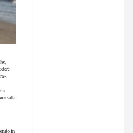
che,
godere
tra».
e a
are sulla
endo in