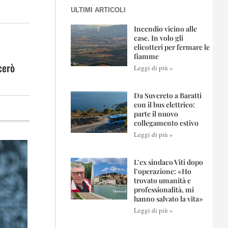
ULTIMI ARTICOLI
Incendio vicino alle
case. In volo gli
elicotteri per fermare le
fiamme
cerò
Leggi di più »
Da Suvereto a Baratti
con il bus elettrico:
parte il nuovo
collegamento estivo
Leggi di più »
L’ex sindaco Viti dopo
l’operazione: «Ho
trovato umanità e
professionalità, mi
hanno salvato la vita»
Leggi di più »