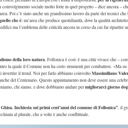
un coinvolgimento sociale molto forte in quel progetto – dice ancora – ch
’area. Poi c’è stato anche un grandissimo lavoro da parte dei tecnici che
 quello che è
: un’area che produce quotidianità, dove la qualità architett
edifici ma l’emblema delle criticità ancora in corso da cui far ripartire u
alismo della loro natura
. Follonica è così: è una città vivace che – com
contro la quale il Comune non ha certo strumenti per combattere. «Ma su
Massimiliano Valer
 invertire il trend. Noi per farlo abbiamo coinvolto
ente anche del Centenario. Questo appuntamento non deve essere una celeb
migliorarci giorno do
e veniamo, chi siamo, e dove dobbiamo andare per
Ghisa. Inchiesta sui primi cent’anni del comune di Follonica”
, il g
eclinata al plurale, che a volte è anche conflittuale.