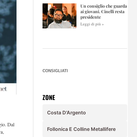
Un consiglio che guarda
ai giovani. Cinelli resta
presidente
Leggi di più »
CONSIGLIATI
ZONE
Costa D'Argento
gio. Dal
Follonica E Colline Metallifere
va,