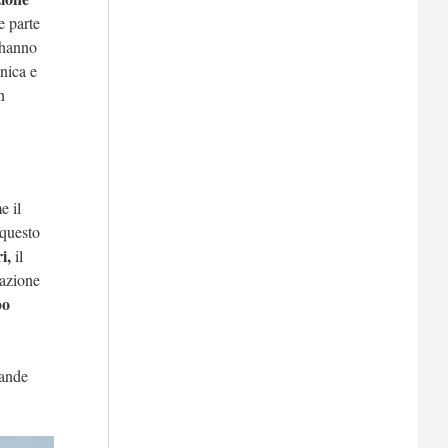
e parte
 hanno
onica e
n
e il
 questo
i,
il
razione
po
rande