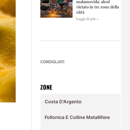
malamovida: alcol
vietato in tre zone della
città
Leggi di più »
CONSIGLIATI
ZONE
Costa D'Argento
Follonica E Colline Metallifere