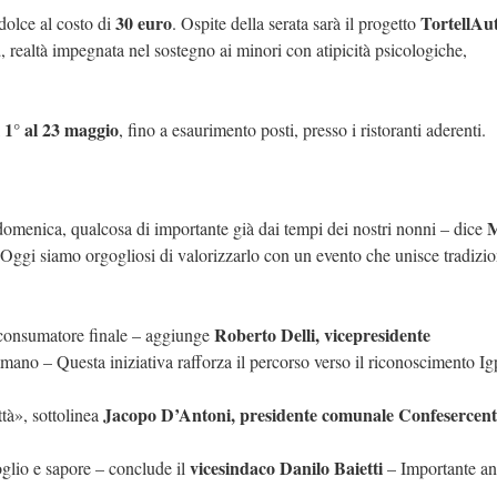
30 euro
TortellAu
dolce al costo di
. Ospite della serata sarà il progetto
a
, realtà impegnata nel sostegno ai minori con atipicità psicologiche,
l 1° al 23 maggio
, fino a esaurimento posti, presso i ristoranti aderenti.
M
a domenica, qualcosa di importante già dai tempi dei nostri nonni – dice
Oggi siamo orgogliosi di valorizzarlo con un evento che unisce tradizio
Roberto Delli, vicepresidente
il consumatore finale – aggiunge
mano – Questa iniziativa rafforza il percorso verso il riconoscimento Ig
Jacopo D’Antoni, presidente comunale Confesercent
ttà», sottolinea
vicesindaco Danilo Baietti
glio e sapore – conclude il
– Importante a