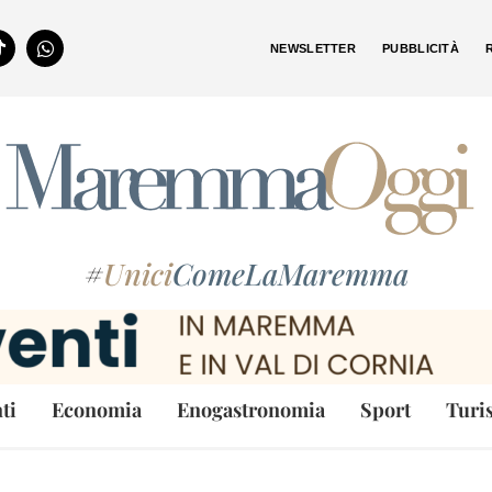
NEWSLETTER
PUBBLICITÀ
#
Unici
ComeLaMaremma
ti
Economia
Enogastronomia
Sport
Turi