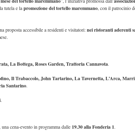
l mese del tortello maremmano
associazio
”, l’iniziativa promossa dall’
promozione del tortello maremmano
a tutela e la
, con il patrocinio d
nei ristoranti aderenti 
na proposta accessibile a residenti e visitatori:
mese.
Pirata, La Bottega, Roses Garden, Trattoria Cannavota
.
fino, Il Trabaccolo, John Tartarino, La Tavernetta, L’Arca, Marri
ria Santarino
.
i
.
19.30 alla Fonderia 1
, una cena-evento in programma dalle
.