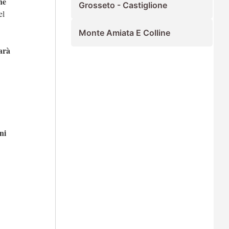
ne
Grosseto - Castiglione
el
Monte Amiata E Colline
sarà
ni