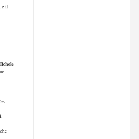
t
e il
ichele
ne,
p».
i
.
nche