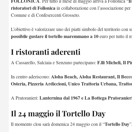
FOLLONICA
I
. Per tutto il mese di maggio arriva a Follonica “
ristoratori di Follonica
in collaborazione con l’associazione per l
Comune e di Confesercenti Grosseto.
L’obiettivo è valorizzare uno dei piatti simbolo del territorio con u
possibile gustare il tortello maremmano a 10
euro per tutto il 
I ristoranti aderenti
F.lli Micheli, Il 
A Cassarello, Salciaia e Senzuno partecipano:
Aloha Beach, Aloha Restaurant, Il Becco
In centro aderiscono:
Osteria, Pizzeria Ardiccioni, Unico Trattoria Urbana, Tratto
Lanternina dal 1967 e La Bottega Pratoranier
A Pratoranieri:
Il 24 maggio il Tortello Day
Tortello Day
Il momento clou sarà domenica 24 maggio con il “
”