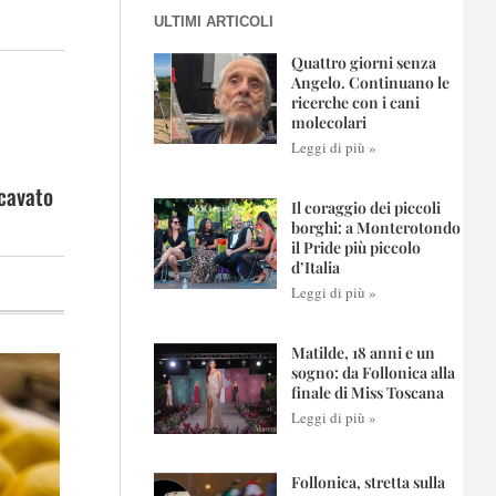
ULTIMI ARTICOLI
Quattro giorni senza
Angelo. Continuano le
ricerche con i cani
molecolari
Leggi di più »
icavato
Il coraggio dei piccoli
borghi: a Monterotondo
il Pride più piccolo
d’Italia
Leggi di più »
Matilde, 18 anni e un
sogno: da Follonica alla
finale di Miss Toscana
Leggi di più »
Follonica, stretta sulla