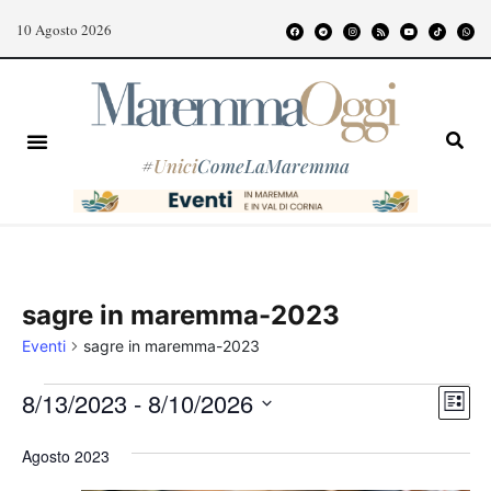
10 Agosto 2026
#
Unici
ComeLaMaremma
sagre in maremma-2023
Eventi
sagre in maremma-2023
Even
Vist
8/13/2023
 - 
8/10/2026
Lista
Vist
Nav
Seleziona
Navi
Agosto 2023
la
data.