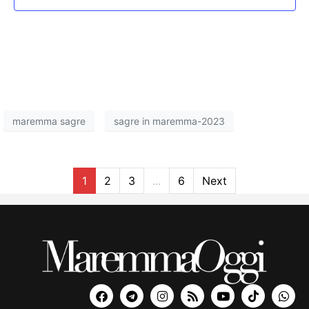
maremma sagre
sagre in maremma-2023
1
2
3
...
6
Next