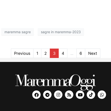
maremma sagre
sagre in maremma-2023
Previous
1
2
3
4
...
6
Next