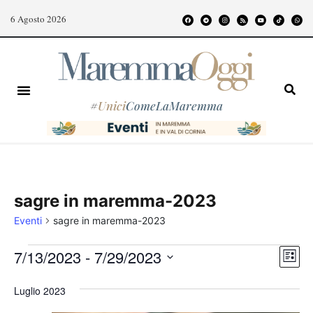
6 Agosto 2026
#
Unici
ComeLaMaremma
sagre in maremma-2023
Eventi
sagre in maremma-2023
Even
Vist
7/13/2023
 - 
7/29/2023
Lista
Vist
Nav
Seleziona
Navi
Luglio 2023
la
data.