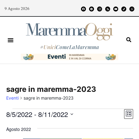
9 Agosto 2026
#
Unici
ComeLaMaremma
sagre in maremma-2023
Eventi
sagre in maremma-2023
Even
Vist
8/5/2022
 - 
8/11/2022
Lista
Vist
Nav
Seleziona
Navi
Agosto 2022
la
data.