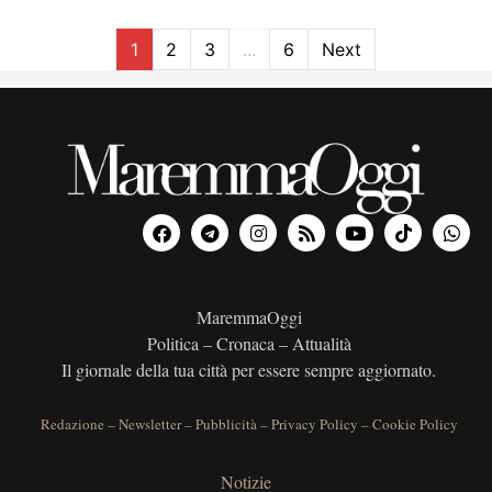
1
2
3
...
6
Next
MaremmaOggi
Politica – Cronaca – Attualità
Il giornale della tua città per essere sempre aggiornato.
Redazione
–
Newsletter
–
Pubblicità
–
Privacy Policy
–
Cookie Policy
Notizie