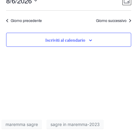
Vist
8/6/2026
Giorn
Vist
Nav
Seleziona
Navi
la
Giorno precedente
Giorno successivo
data.
Iscriviti al calendario
maremma sagre
sagre in maremma-2023