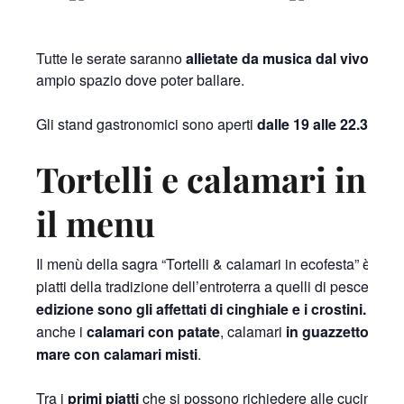
Tutte le serate saranno
allietate da musica dal vivo
, suo
ampio spazio dove poter ballare.
Gli stand gastronomici sono aperti
dalle 19 alle 22.30
.
Tortelli e calamari in e
il menu
Il menù della sagra “Tortelli & calamari in ecofesta” è un
piatti della tradizione dell’entroterra a quelli di pesce.
La n
edizione sono gli affettati di cinghiale e i crostini.
Fra gl
anche i
calamari con patate
, calamari
in guazzetto picc
mare con calamari misti
.
Tra i
primi piatti
che si possono richiedere alle cucine, ci