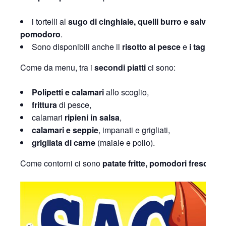
i tortelli al
sugo di cinghiale, quelli burro e salvia, al
pomodoro
.
Sono disponibili anche il
risotto al pesce
e
i tagliolin
Come da menu, tra i
secondi piatti
ci sono:
Polipetti e calamari
allo scoglio,
frittura
di pesce,
calamari
ripieni in salsa
,
calamari e seppie
, impanati e grigliati,
grigliata di carne
(maiale e pollo).
Come contorni ci sono
patate fritte, pomodori freschi e f