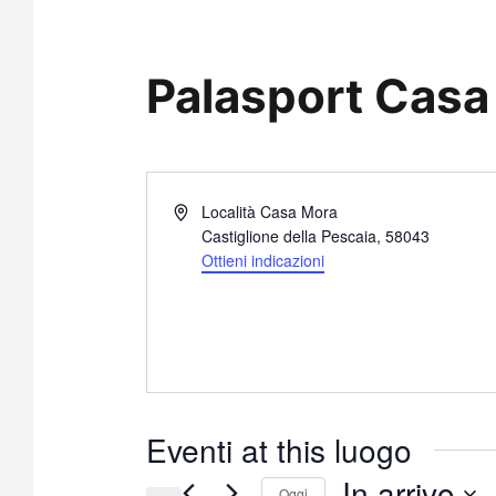
Palasport Casa
I
Località Casa Mora
n
Castiglione della Pescaia
,
58043
d
Ottieni indicazioni
i
r
i
z
z
o
Eventi at this luogo
In arrivo
Oggi