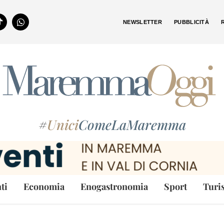
NEWSLETTER
PUBBLICITÀ
#
Unici
ComeLaMaremma
ti
Economia
Enogastronomia
Sport
Turi