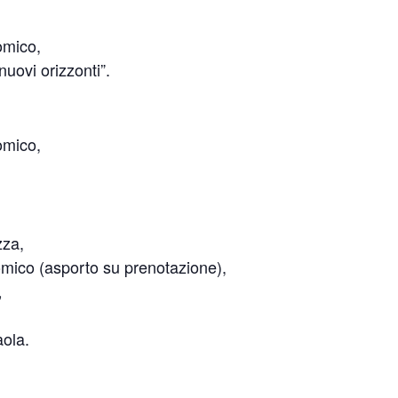
omico,
nuovi orizzonti”.
omico,
zza,
omico (asporto su prenotazione),
,
aola.