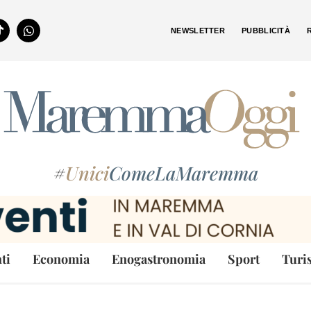
NEWSLETTER
PUBBLICITÀ
#
Unici
ComeLaMaremma
ti
Economia
Enogastronomia
Sport
Turi