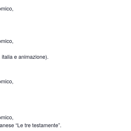
omico,
omico,
z italia e animazione).
omico,
omico,
nanese “Le tre testamente”.