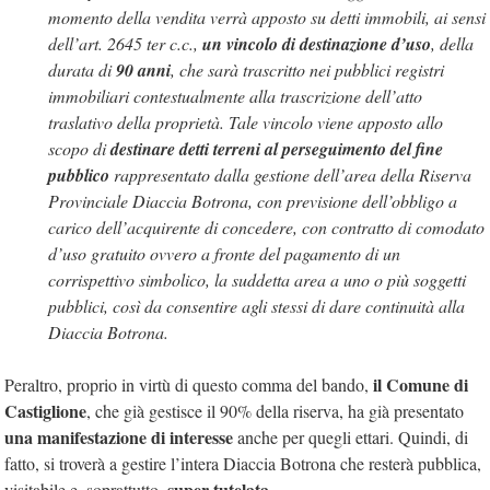
momento della vendita verrà apposto su detti immobili, ai sensi
dell’art. 2645 ter c.c.,
un vincolo di destinazione d’uso
, della
durata di
90 anni
, che sarà trascritto nei pubblici registri
immobiliari contestualmente alla trascrizione dell’atto
traslativo della proprietà. Tale vincolo viene apposto allo
scopo di
destinare detti terreni al perseguimento del fine
pubblico
rappresentato dalla gestione dell’area della Riserva
Provinciale Diaccia Botrona, con previsione dell’obbligo a
carico dell’acquirente di concedere, con contratto di comodato
d’uso gratuito ovvero a fronte del pagamento di un
corrispettivo simbolico, la suddetta area a uno o più soggetti
pubblici, così da consentire agli stessi di dare continuità alla
Diaccia Botrona.
il Comune di
Peraltro, proprio in virtù di questo comma del bando,
Castiglione
, che già gestisce il 90% della riserva, ha già presentato
una manifestazione di interesse
anche per quegli ettari. Quindi, di
fatto, si troverà a gestire l’intera Diaccia Botrona che resterà pubblica,
super tutelata
visitabile e, soprattutto,
.