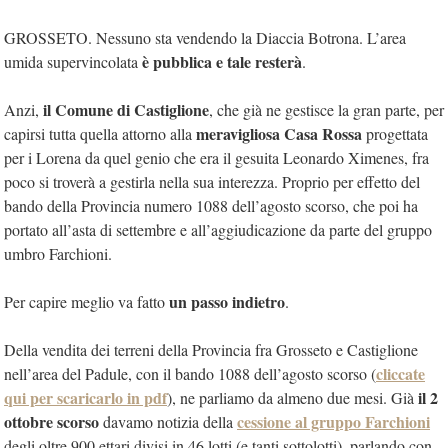
GROSSETO. Nessuno sta vendendo la Diaccia Botrona. L’area
è pubblica e tale resterà
umida supervincolata
.
il Comune di Castiglione
Anzi,
, che già ne gestisce la gran parte, per
meravigliosa Casa Rossa
capirsi tutta quella attorno alla
progettata
per i Lorena da quel genio che era il gesuita Leonardo Ximenes, fra
poco si troverà a gestirla nella sua interezza. Proprio per effetto del
bando della Provincia numero 1088 dell’agosto scorso, che poi ha
portato all’asta di settembre e all’aggiudicazione da parte del gruppo
umbro Farchioni.
un passo indietro
Per capire meglio va fatto
.
Della vendita dei terreni della Provincia fra Grosseto e Castiglione
cliccate
nell’area del Padule, con il bando 1088 dell’agosto scorso (
qui per scaricarlo in pdf
il 2
), ne parliamo da almeno due mesi. Già
ottobre scorso
cessione al gruppo Farchioni
davamo notizia della
degli oltre 900 ettari divisi in 46 lotti (e tanti sottolotti), parlando con