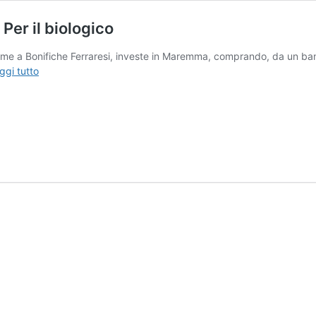
Per il biologico
me a Bonifiche Ferraresi, investe in Maremma, comprando, da un bando 
Farchioni
ggi tutto
compra
950
ettari
a
Grosseto.
Per
il
biologico