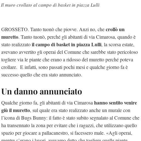
Il muro crollato al campo di basket in piazza Lulli
crollò un
GROSSETO. Tanto tuonò che piovve. Anzi no, che
muretto
. Tanto tuonò, perché gli abitanti di via Cimarosa, quando è
il campo di basket in piazza Lulli
stato realizzato
, la scorsa estate,
avevano avvertito gli operai del Comune che sarebbe stato pericoloso
togliere via le piante che erano a ridosso del muretto perché poteva
crollare. E infatti, sono passati pochi mesi e qualche giorno fa è
successo quello che era stato annunciato.
Un danno annunciato
hanno sentito venire
Qualche giorno fa, gli abitanti di via Cimarosa
giù il muretto
, sul quale era stato realizzato anche un murale con
l’icona di Bugs Bunny: il fatto è stato subito segnalato al Comune che
ha transennato la zona per evitare che i ragazzi, che utilizzano quello
spazio per giocare a pallacanestro, si facessero male. «Agli operai,
mentre c’erano i lavori, avevamo detto che togliere quelle piante