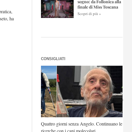
sogno: da Follonica alla
finale di Miss Toscana
pratica,
Scopri di più »
seto, ha
CONSIGLIATI
oteste dei
Quattro giorni senza Angelo. Continuano le
roblema si sposta»
ricerche con i cani molecolari