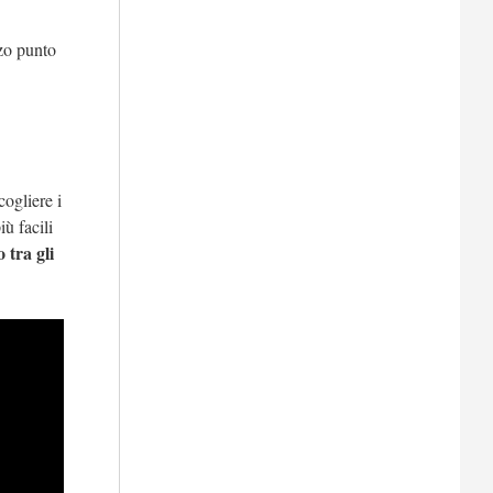
rzo punto
cogliere i
ù facili
 tra gli