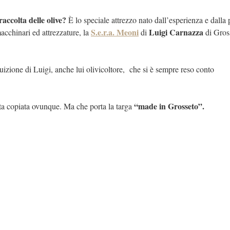
 raccolta delle olive?
È lo speciale attrezzo nato dall’esperienza e dalla 
S.e.r.a. Meoni
Luigi Carnazza
acchinari ed attrezzature, la
di
di Gros
izione di Luigi, anche lui olivicoltore, che si è sempre reso conto
“made in Grosseto”.
tata copiata ovunque. Ma che porta la targa
Via le panchine dopo le pr
commercianti. Il Pd: «Il p