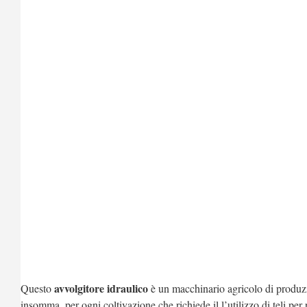
avvolgitore idraulico
Questo
è un macchinario agricolo di produzi
insomma, per ogni coltivazione che richiede il l’utilizzo di teli per r