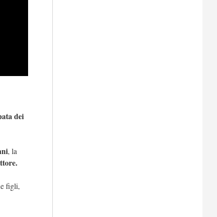
pata dei
nni
, la
ettore.
 figli,