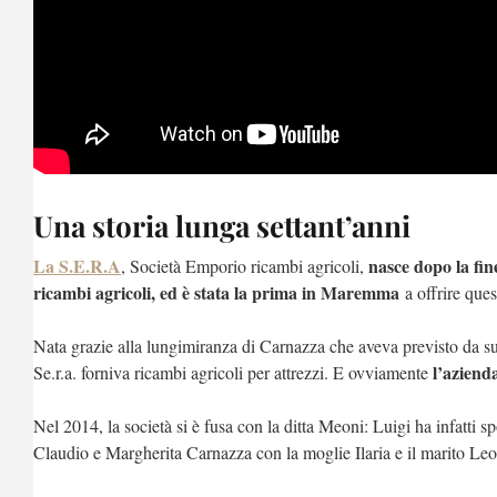
Una storia lunga settant’anni
La S.E.R.A
nasce dopo la fi
, Società Emporio ricambi agricoli,
ricambi agricoli, ed è stata la prima in Maremma
a offrire ques
Nata grazie alla lungimiranza di Carnazza che aveva previsto da s
l’azienda
Se.r.a. forniva ricambi agricoli per attrezzi. E ovviamente
Nel 2014, la società si è fusa con la ditta Meoni: Luigi ha infatti s
Claudio e Margherita Carnazza con la moglie Ilaria e il marito Leo