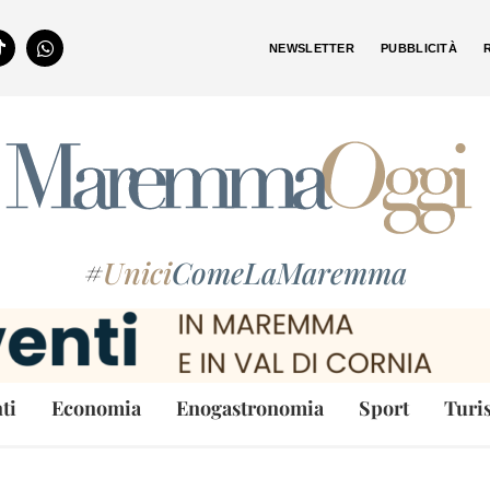
NEWSLETTER
PUBBLICITÀ
#
Unici
ComeLaMaremma
ti
Economia
Enogastronomia
Sport
Turi