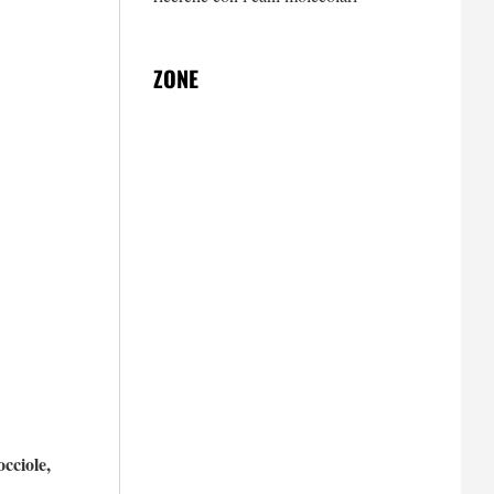
ZONE
occiole,