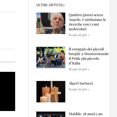
ULTIMI ARTICOLI
Quattro giorni senza
Angelo. Continuano le
ricerche con i cani
molecolari
Scopri di più »
Il coraggio dei piccoli
borghi: a Monterotondo
il Pride più piccolo
d’Italia
Scopri di più »
Algeri Sartucci
Scopri di più »
Matilde, 18 anni e un