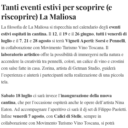
Tanti eventi estivi per scoprire (e
riscoprire) La Maliosa
eventi
La filosofia de La Maliosa si rispecchia nel calendario degli
estivi ospitati in cantina.
12
19
26 giugno
tutti i venerdì di
Il
, il
e il
,
luglio
7
21
28 agosto
Vigneti Aperti: Sorsi e Pennelli
e il
,
e
si terrà
,
in collaborazione con Movimento Turismo Vino Toscana. Il
laboratorio artistico
offre la possibilità di immergersi nella natura e
accendere la creatività tra pennelli, colori, un calice di vino e crostini
con salse fatte in casa. Zorina, artista di Getman Studio, guiderà
l’esperienza e aiuterà i partecipanti nella realizzazione di una piccola
tela.
Sabato 18 luglio
inaugurazione della nuova
ci sarà invece l’
cantina
, che per l’occasione ospiterà anche le opere dell’artista Nina
Eaton. Ad accompagnare l’aperitivo ci sarà il dj set di Filippo Paoletti.
venerdì 7 agosto
Calici di Stelle
Infine
, con
, sempre in
collaborazione con Movimento Turismo Vino Toscana, si potrà