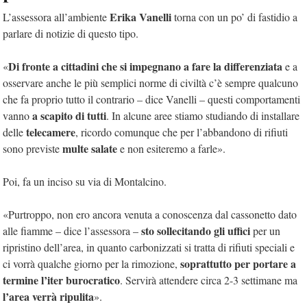
Erika Vanelli
L’assessora all’ambiente
torna con un po’ di fastidio a
parlare di notizie di questo tipo.
Di fronte a cittadini che si impegnano a fare la differenziata
«
e a
osservare anche le più semplici norme di civiltà c’è sempre qualcuno
che fa proprio tutto il contrario – dice Vanelli – questi comportamenti
a scapito di tutti
vanno
. In alcune aree stiamo studiando di installare
telecamere
delle
, ricordo comunque che per l’abbandono di rifiuti
multe salate
sono previste
e non esiteremo a farle».
Poi, fa un inciso su via di Montalcino.
«Purtroppo, non ero ancora venuta a conoscenza dal cassonetto dato
sto sollecitando gli uffici
alle fiamme – dice l’assessora –
per un
ripristino dell’area, in quanto carbonizzati si tratta di rifiuti speciali e
soprattutto per portare a
ci vorrà qualche giorno per la rimozione,
termine l’iter burocratico
. Servirà attendere circa 2-3 settimane ma
l’area verrà ripulita
».