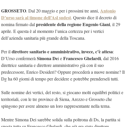
GROSSETO
Antonio
. Dal 20 maggio e per i prossimi tre anni,
D’urso sarà al timone dell’Asl sudest
. Questo dice il decreto di
presidente della regione Eugenio Giani
nomina firmato dal
, il 29
aprile. E questa è al momento l’unica certezza per i vertici
dell’azienda sanitaria più grande della Toscana.
direttore sanitario e amministrativo, invece, c’è attesa
Per il
:
Simona De
Francesco Ghelardi
D’Urso confermerà
i e
, dal 2016
direttrice sanitaria e direttore amministrativo già con il suo
predecessore, Enrico Desideri? Oppure procederà a nuove nomine? Il
Dg ha 60 giorni di tempo per decidere e potrebbe prenderseli tutti.
Sulle nomine dei vertici, del resto, si giocano molti equilibri politici e
territoriali, con le tre province di Siena, Arezzo e Grosseto che
spingono per avere almeno un loro rappresentante nella terna.
Mentre Simona Dei sarebbe solida sulla poltrona di Ds, la partita si
sposta tutta su Francesco Ghelardi, che già era stato direttore