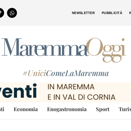
NEWSLETTER
PUBBLICITÀ
#
Unici
ComeLaMaremma
ti
Economia
Enogastronomia
Sport
Turi