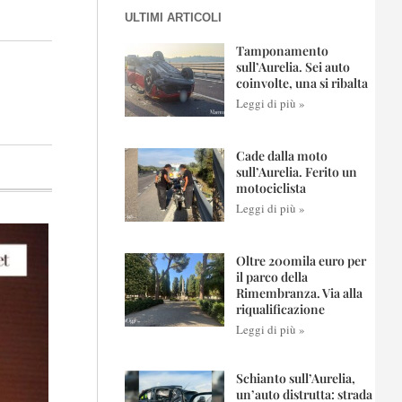
ULTIMI ARTICOLI
Tamponamento
sull’Aurelia. Sei auto
coinvolte, una si ribalta
Leggi di più »
Cade dalla moto
sull’Aurelia. Ferito un
motociclista
Leggi di più »
Oltre 200mila euro per
il parco della
Rimembranza. Via alla
riqualificazione
Leggi di più »
Schianto sull’Aurelia,
un’auto distrutta: strada