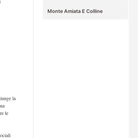
i
Monte Amiata E Colline
giunge la
una
re le
ociali