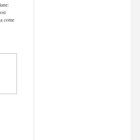
iane:
osì
ria come