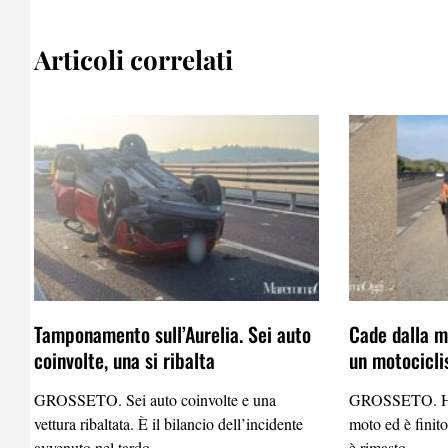
Articoli correlati
Tamponamento sull’Aurelia. Sei auto
Cade dalla mo
coinvolte, una si ribalta
un motocicli
GROSSETO. Sei auto coinvolte e una
GROSSETO. Ha p
vettura ribaltata. È il bilancio dell’incidente
moto ed è finito
avvenuto nel tardo
è rimasto