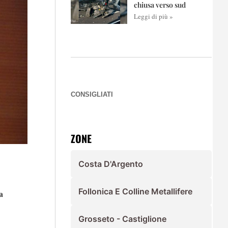
chiusa verso sud
Leggi di più »
CONSIGLIATI
ZONE
Costa D'Argento
Follonica E Colline Metallifere
a
Grosseto - Castiglione