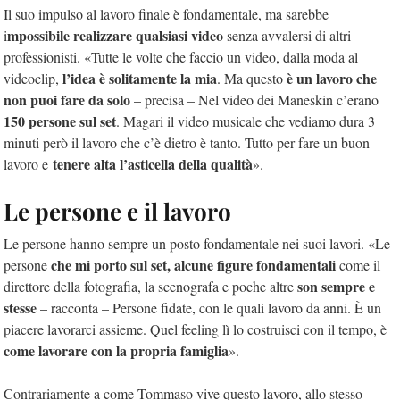
Il suo impulso al lavoro finale è fondamentale, ma sarebbe
mpossibile realizzare qualsiasi video
i
senza avvalersi di altri
professionisti. «Tutte le volte che faccio un video, dalla moda al
l’idea è solitamente la mia
è un lavoro che
videoclip,
. Ma questo
non puoi fare da solo
– precisa – Nel video dei Maneskin c’erano
150 persone sul set
. Magari il video musicale che vediamo dura 3
minuti però il lavoro che c’è dietro è tanto. Tutto per fare un buon
tenere alta l’asticella della qualità
lavoro e
».
Le persone e il lavoro
Le persone hanno sempre un posto fondamentale nei suoi lavori. «Le
che mi porto sul set, alcune figure fondamentali
persone
come il
son sempre e
direttore della fotografia, la scenografa e poche altre
stesse
– racconta – Persone fidate, con le quali lavoro da anni. È un
piacere lavorarci assieme. Quel feeling lì lo costruisci con il tempo, è
come lavorare con la propria famiglia
».
Contrariamente a come Tommaso vive questo lavoro, allo stesso