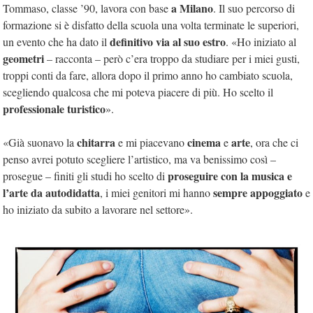
a Milano
Tommaso, classe ’90, lavora con base
. Il suo percorso di
formazione si è disfatto della scuola una volta terminate le superiori,
definitivo via al suo estro
un evento che ha dato il
. «Ho iniziato al
geometri
– racconta – però c’era troppo da studiare per i miei gusti,
troppi conti da fare, allora dopo il primo anno ho cambiato scuola,
scegliendo qualcosa che mi poteva piacere di più. Ho scelto il
professionale turistico
».
chitarra
cinema
arte
«Già suonavo la
e mi piacevano
e
, ora che ci
penso avrei potuto scegliere l’artistico, ma va benissimo così –
proseguire con la musica e
prosegue – finiti gli studi ho scelto di
l’arte da autodidatta
sempre appoggiato
, i miei genitori mi hanno
e
ho iniziato da subito a lavorare nel settore».