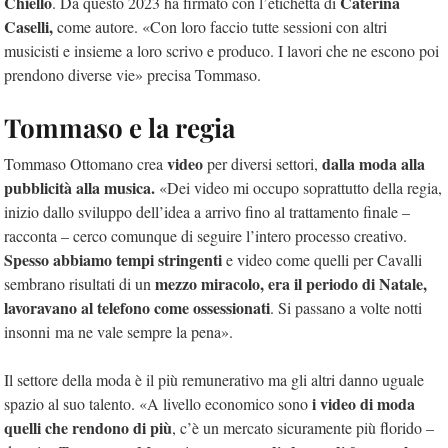
Chiello
Caterina
. Da questo 2023 ha firmato con l’etichetta di
Caselli,
come autore. «Con loro faccio tutte sessioni con altri
musicisti e insieme a loro scrivo e produco. I lavori che ne escono poi
prendono diverse vie» precisa Tommaso.
Tommaso e la regia
video
dalla moda alla
Tommaso Ottomano crea
per diversi settori,
pubblicità alla musica.
«Dei video mi occupo soprattutto della regia,
inizio dallo sviluppo dell’idea a arrivo fino al trattamento finale –
racconta – cerco comunque di seguire l’intero processo creativo.
Spesso abbiamo tempi stringenti
e video come quelli per Cavalli
mezzo miracolo, era il periodo di Natale,
sembrano risultati di un
lavoravano al telefono come ossessionati
. Si passano a volte notti
insonni ma ne vale sempre la pena».
Il settore della moda è il più remunerativo ma gli altri danno uguale
i video di moda
spazio al suo talento. «A livello economico sono
quelli che rendono di più
, c’è un mercato sicuramente più florido –