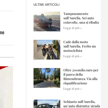
ULTIMI ARTICOLI
Tamponamento
sull’Aurelia. Sei auto
coinvolte, una si ribalta
Leggi di più »
ome
Cade dalla moto
sull’Aurelia. Ferito un
motociclista
Leggi di più »
Oltre 200mila euro per
il parco della
Rimembranza. Via alla
riqualificazione
Leggi di più »
Schianto sull’Aurelia,
un’auto distrutta: strada