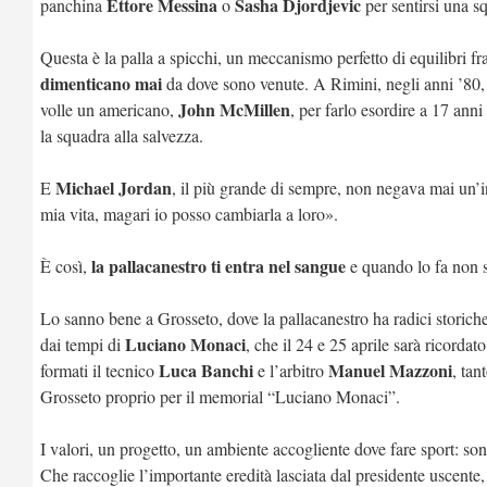
Ettore Messina
Sasha Djordjevic
panchina
o
per sentirsi una sq
Questa è la palla a spicchi, un meccanismo perfetto di equilibri fra
dimenticano mai
da dove sono venute. A Rimini, negli anni ’80
John McMillen
volle un americano,
, per farlo esordire a 17 an
la squadra alla salvezza.
Michael Jordan
E
, il più grande di sempre, non negava mai un’int
mia vita, magari io posso cambiarla a loro».
la pallacanestro ti entra nel sangue
È così,
e quando lo fa non s
Lo sanno bene a Grosseto, dove la pallacanestro ha radici storiche
Luciano Monaci
dai tempi di
, che il 24 e 25 aprile sarà ricordat
Luca Banchi
Manuel Mazzoni
formati il tecnico
e l’arbitro
, tan
Grosseto proprio per il memorial “Luciano Monaci”.
I valori, un progetto, un ambiente accogliente dove fare sport: so
Che raccoglie l’importante eredità lasciata dal presidente uscente