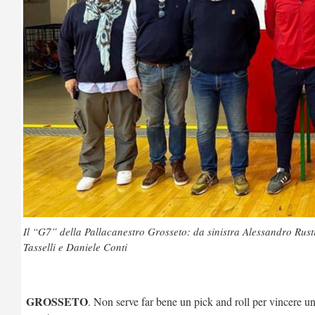
Il “G7” della Pallacanestro Grosseto: da sinistra Alessandro Rus
Tasselli e Daniele Conti
GROSSETO
. Non serve far bene un pick and roll per vincere una