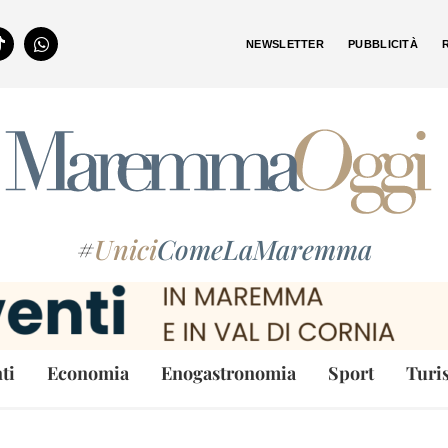
NEWSLETTER
PUBBLICITÀ
#
Unici
ComeLaMaremma
ti
Economia
Enogastronomia
Sport
Turi