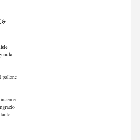
t»
iele
 guarda
l pallone
 insieme
ingrazio
 tanto