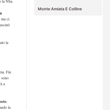
o la Nba.
Monte Amiata E Colline
n
, ma ci
rascinò
ato la
ima. Fin
i sono
rà a
seto
.
ando la