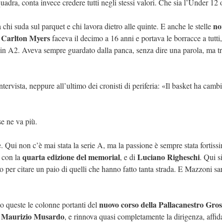
uadra, conta invece credere tutti negli stessi valori. Che sia l’Under 12 
no
 chi suda sul parquet e chi lavora dietro alle quinte. E anche le stelle
Carlton Myers
,
faceva il decimo a 16 anni e portava le borracce a tutti
ni in A2. Aveva sempre guardato dalla panca, senza dire una parola, ma t
ervista, neppure all’ultimo dei cronisti di periferia: «Il basket ha cambi
e ne va più.
. Qui non c’è mai stata la serie A, ma la passione è sempre stata fortiss
quarta edizione del memorial
Luciano Righeschi
o con la
, e di
. Qui s
to per citare un paio di quelli che hanno fatto tanta strada. E Mazzoni sa
nuovo corso della Pallacanestro Gros
no queste le colonne portanti del
Maurizio Musardo
,
, e rinnova quasi completamente la dirigenza, affid