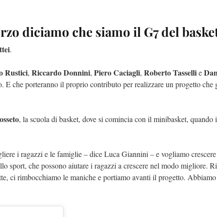
erzo diciamo che siamo il G7 del baske
tei
.
o Rustici
Riccardo Donnini
Piero Caciagli
Roberto Tasselli
Dan
,
,
,
e
to. E che porteranno il proprio contributo per realizzare un progetto che
osseto
, la scuola di basket, dove si comincia con il minibasket, quando i
iere i ragazzi e le famiglie – dice Luca Giannini – e vogliamo crescere
dello sport, che possono aiutare i ragazzi a crescere nel modo migliore. R
sette, ci rimbocchiamo le maniche e portiamo avanti il progetto. Abbiamo