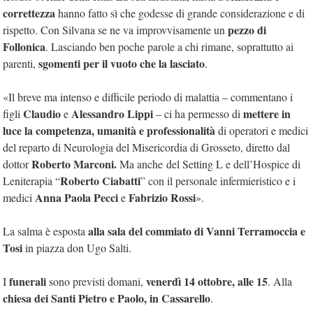
correttezza
hanno fatto sì che godesse di grande considerazione e di
pezzo di
rispetto. Con Silvana se ne va improvvisamente un
Follonica
. Lasciando ben poche parole a chi rimane, soprattutto ai
sgomenti per il vuoto che la lasciato
parenti,
.
«Il breve ma intenso e difficile periodo di malattia – commentano i
Claudio
Alessandro Lippi
mettere in
figli
e
– ci ha permesso di
luce la competenza, umanità e professionalità
di operatori e medici
del reparto di Neurologia del Misericordia di Grosseto, diretto dal
Roberto Marconi.
dottor
Ma anche del Setting L e dell’Hospice di
Roberto Ciabatti
Leniterapia “
” con il personale infermieristico e i
Anna Paola Pecci
Fabrizio Rossi
medici
e
».
alla sala del commiato di Vanni Terramoccia e
La salma è esposta
Tosi
in piazza don Ugo Salti.
funerali
venerdì 14 ottobre, alle 15
I
sono previsti domani,
. Alla
chiesa dei Santi Pietro e Paolo, in Cassarello
.