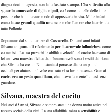
sottratta alla
diagnosticata in agosto, non le ha lasciato scampo. L’ha
sguardo amorevole di figli e nipoti
, così come a quello delle tante
persone che hanno avuto modo di apprezzarla in vita. Molte infatti
grandi qualità umane
erano le sue
, e molto l’amore che le arriva da
tutta Follonica.
Cassarello
Soprattutto dal suo quartiere di
. Da tanti anni infatti
punto di riferimento per il carnevale follonichese
Silvana era
come
costumista. La sua proverbiale abilità e velocità nel cucire facevano di
maestra del cucito
lei una vera
. Innumerevoli sono i vestiti del rione
che Silvana ha creato. Nonostante si portasse dietro un paio di
occhiali per aiutarsi, più volte era stata vista lavorare senza. Oramai
cucire era un gesto quotidiano
, che faceva “a mente”, quasi senza
guardare.
Silvana, maestra del cucito
83 anni
Nei suoi
, Silvana è sempre stata una donna molto attiva nel
sensibilità e
tessuto sociale della città. La sua affabilità, mista a