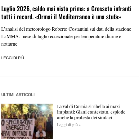
Luglio 2026, caldo mai visto prima: a Grosseto infranti
tutti i record. «Ormai il Mediterraneo è una stufa»
L’analisi del meteorologo Roberto Costantini sui dati della stazione
LaMMA: mese di luglio eccezionale per temperature diurne e
notturne
LEGGI DI PIÙ
ULTIMI ARTICOLI
La Val di Cornia si ribella ai maxi
impianti: Giani contestato, esplode
anche la protesta dei sindaci
Leggi di più »