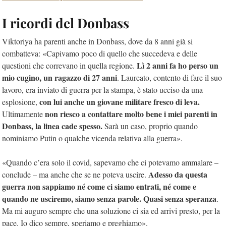
I ricordi del Donbass
Viktoriya ha parenti anche in Donbass, dove da 8 anni già si
combatteva: «Capivamo poco di quello che succedeva e delle
Lì 2 anni fa ho perso un
questioni che correvano in quella regione.
mio cugino, un ragazzo di 27 anni
. Laureato, contento di fare il suo
lavoro, era inviato di guerra per la stampa, è stato ucciso da una
con lui anche un giovane militare fresco di leva.
esplosione,
non riesco a contattare molto bene i miei parenti in
Ultimamente
Donbass, la linea cade spesso.
Sarà un caso, proprio quando
nominiamo Putin o qualche vicenda relativa alla guerra».
«Quando c’era solo il covid, sapevamo che ci potevamo ammalare –
Adesso da questa
conclude – ma anche che se ne poteva uscire.
guerra non sappiamo né come ci siamo entrati, né come e
quando ne usciremo, siamo senza parole. Quasi senza speranza
.
Ma mi auguro sempre che una soluzione ci sia ed arrivi presto, per la
pace. Io dico sempre, speriamo e preghiamo».