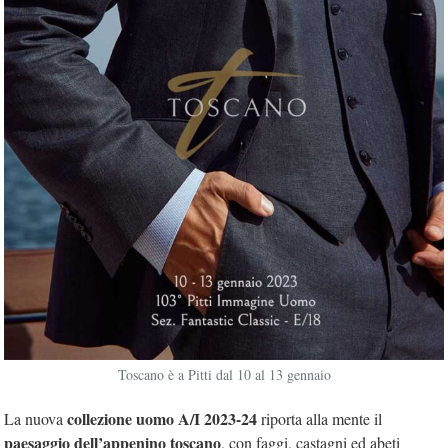
Toscano è a Pitti dal 10 al 13 gennaio
collezione uomo A/I 2023-24
La nuova
riporta alla mente il
paesaggio dell’appenino toscano
, con faggi, castagni ed abeti