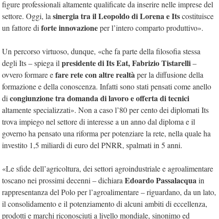
figure professionali altamente qualificate da inserire nelle imprese del
sinergia tra il Leopoldo di Lorena e Its
settore. Oggi, la
costituisce
forte innovazione
un fattore di
per l’intero comparto produttivo».
Un percorso virtuoso, dunque, «che fa parte della filosofia stessa
presidente di Its Eat, Fabrizio Tistarelli
degli Its – spiega il
–
fare rete con altre realtà
ovvero formare e
per la diffusione della
formazione e della conoscenza. Infatti sono stati pensati come anello
congiunzione tra domanda di lavoro e offerta di tecnici
di
altamente specializzati». Non a caso l’80 per cento dei diplomati Its
trova impiego nel settore di interesse a un anno dal diploma e il
governo ha pensato una riforma per potenziare la rete, nella quale ha
investito 1,5 miliardi di euro del PNRR, spalmati in 5 anni.
«Le sfide dell’agricoltura, dei settori agroindustriale e agroalimentare
Edoardo Passalacqua
toscano nei prossimi decenni – dichiara
in
rappresentanza del Polo per l’agroalimentare – riguardano, da un lato,
il consolidamento e il potenziamento di alcuni ambiti di eccellenza,
prodotti e marchi riconosciuti a livello mondiale, sinonimo ed