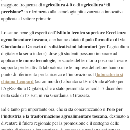
agricoltura 4.0
agricoltura “di
maggiore frequenza di
o di
precisione”
in riferimento alla tecnologia più avanzata e innovativa
applicata al settore primario.
Istituto tecnico superiore Eccellenza
Lo sanno bene gli esperti dell’
agroalimentare toscana
polo formativo di via
, che hanno dotato il
Giordania a Grosseto
sofisticatissimi laboratori
di
(per l’agricoltura
digitale e la serra indoor), dove gli studenti possono imparare ad
nuove tecnologie
applicare le
, le scuole del territorio possono trovare
supporto per le attività laboratoriali e le imprese del settore hanno un
laboratorio si
punto di riferimento per la ricerca e l’innovazione. Il
chiama Leopard
(acronimo di (Laboratorio tErritOriale aPerto per
l’AgRicoltura Digitale), che è stato presentato venerdì 17 dicembre,
nella sede di Its Eat, in via Giordania a Grosseto.
Polo per
Ed è tanto più importante ora, che si sta concretizzando il
l’industria e la trasformazione agroalimentare toscana
, destinato a
diventare il fulcro regionale per la promozione e il sostegno delle
attività di ricerca e innovazione, di processo e prodotto nel settore.