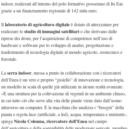
indoor, realizzati all’interno del polo formativo grossetano di Its Eat,
g
razie a un finanziamento regionale di 142 mila euro.
laboratorio di agricoltura digitale
Il
è dotato di attrezzature per
studio di immagini satellitari
realizzare lo
o che derivano dalle
riprese dei droni, per l’acquisizione di competenze nell’uso di
hardware e software per lo sviluppo di analisi, progettazione e
trasferimento di tecnologia digitale al mondo agricolo, zootecnico e
forestale.
serra indoor
La
, messa a punto in collaborazione con i ricercatori
dell’Enea è un vero e proprio “gioiello” di innovazione e tecnologia,
un modello in scala di quelle già utilizzate in alcune realtà avanzate.
«È una struttura per la coltivazione di vegetali in un ambiente chiuso,
in cui tutto ciò che serve alla vita delle piante viene dato dall’uomo
attraverso un computer. È la macchina che analizza i “bisogni” della
pianta e regola luce (artificiale, a led), acqua, temperatura e nutrienti»,
Nicola Colonna, ricercatore dell’Enea
spiega
nel campo
dell’agricoltura e della sostenibilità delle produzioni agricole, membro