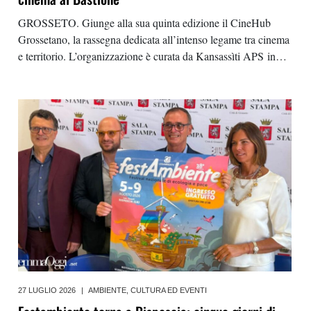
GROSSETO. Giunge alla sua quinta edizione il CineHub
Grossetano, la rassegna dedicata all’intenso legame tra cinema
e territorio. L’organizzazione è curata da Kansassìti APS in
collaborazione con l’Associazione CLAN – Collettivo
Antinoia, il Clorofilla Film Festival e l’Istituzione Le Mura,
realizzato con il
27 LUGLIO 2026
|
AMBIENTE
,
CULTURA ED EVENTI