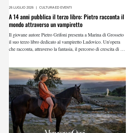
26 LUGLIO 2026
|
CULTURA ED EVENTI
A 14 anni pubblica il terzo libro: Pietro racconta il
mondo attraverso un vampiretto
Il giovane autore Pietro Grifoni presenta a Marina di Grosseto
il suo terzo libro dedicato al vampiretto Ludovico. Un'opera
che racconta, attraverso la fantasia, il percorso di crescita di un
ragazzo che ha trasformato la propria esperienza di vita in una
storia capace di emozionare