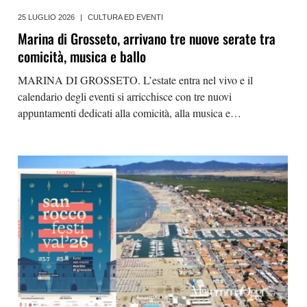
25 LUGLIO 2026
|
CULTURA ED EVENTI
Marina di Grosseto, arrivano tre nuove serate tra
comicità, musica e ballo
MARINA DI GROSSETO. L’estate entra nel vivo e il
calendario degli eventi si arricchisce con tre nuovi
appuntamenti dedicati alla comicità, alla musica e
all’intrattenimento. Le iniziative, in programma in piazza della
Chiesa, sono promosse dalla Pro Loco di Marina