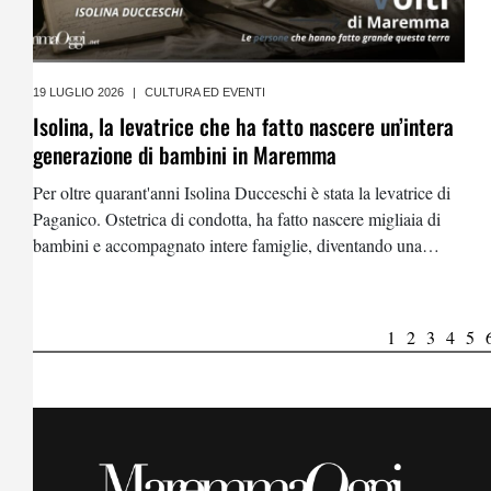
19 LUGLIO 2026
|
CULTURA ED EVENTI
Isolina, la levatrice che ha fatto nascere un’intera
generazione di bambini in Maremma
Per oltre quarant'anni Isolina Ducceschi è stata la levatrice di
Paganico. Ostetrica di condotta, ha fatto nascere migliaia di
bambini e accompagnato intere famiglie, diventando una
figura indimenticabile della comunità. La sua storia nella
rubrica Volti di Maremma
1
2
3
4
5