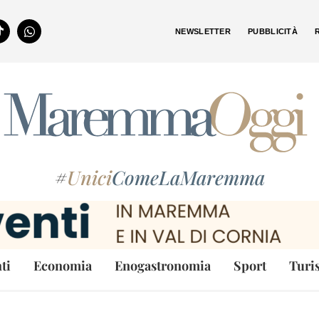
NEWSLETTER
PUBBLICITÀ
#
Unici
ComeLaMaremma
ti
Economia
Enogastronomia
Sport
Turi