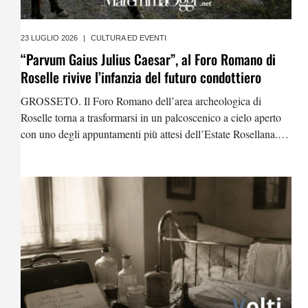
23 LUGLIO 2026
|
CULTURA ED EVENTI
“Parvum Gaius Julius Caesar”, al Foro Romano di
Roselle rivive l’infanzia del futuro condottiero
GROSSETO. Il Foro Romano dell’area archeologica di
Roselle torna a trasformarsi in un palcoscenico a cielo aperto
con uno degli appuntamenti più attesi dell’Estate Rosellana.
Venerdì 25 e sabato 26 luglio, alle 19.30, andrà in scena
“Parvum Gaius Julius Caesar”,