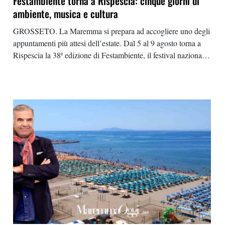
Festambiente torna a Rispescia: cinque giorni di
ambiente, musica e cultura
GROSSETO. La Maremma si prepara ad accogliere uno degli
appuntamenti più attesi dell’estate. Dal 5 al 9 agosto torna a
Rispescia la 38ª edizione di Festambiente, il festival nazionale
di Legambiente, che da quasi quarant’anni porta nel
Grossetano migliaia di