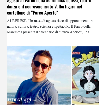
Agosto al Parco della Maremma: eclissi, teatro,
danza e il neuroscienziato Vallortigara nel
cartellone di “Parco Aperto”
ALBERESE. Un mese di agosto ricco di appuntamenti tra
natura, cultura, teatro, scienza e spettacolo. Il Parco della
Maremma presenta il calendario di “Parco Aperto”, una
rassegna che porterà visitatori e famiglie a vivere il territorio in
modo originale, con